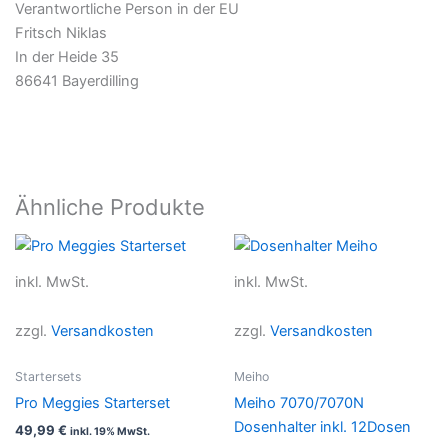
Verantwortliche Person in der EU
Fritsch Niklas
In der Heide 35
86641 Bayerdilling
Ähnliche Produkte
Dieses
Produkt
inkl. MwSt.
inkl. MwSt.
weist
mehrere
zzgl.
Versandkosten
zzgl.
Versandkosten
Varianten
auf.
Startersets
Meiho
Die
Pro Meggies Starterset
Meiho 7070/7070N
Optionen
Dosenhalter inkl. 12Dosen
49,99
€
inkl. 19% MwSt.
können