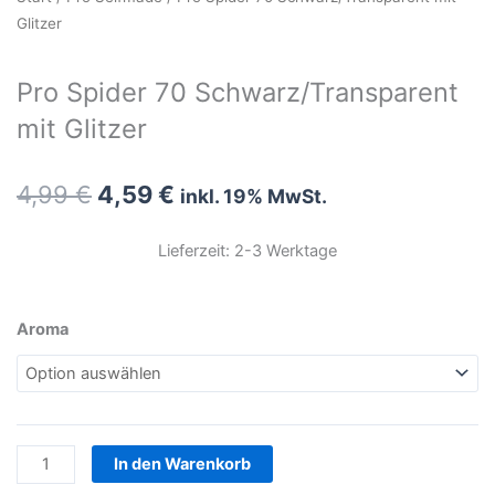
Glitzer
Pro Spider 70 Schwarz/Transparent
mit Glitzer
Ursprünglicher
Aktueller
4,99
€
4,59
€
inkl. 19% MwSt.
Preis
Preis
war:
ist:
Lieferzeit: 2-3 Werktage
4,99 €
4,59 €.
Pro
Aroma
Spider
70
Schwarz/Transparent
mit
Glitzer
In den Warenkorb
Menge