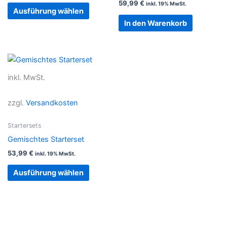
59,99
€
inkl. 19% MwSt.
auf
Ausführung wählen
der
In den Warenkorb
Produktseite
gewählt
werden
Dieses
Produkt
inkl. MwSt.
weist
mehrere
zzgl.
Versandkosten
Varianten
auf.
Startersets
Die
Gemischtes Starterset
Optionen
53,99
€
inkl. 19% MwSt.
können
auf
Ausführung wählen
der
Produktseite
gewählt
werden