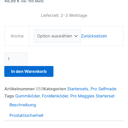
49,99
€
inkl. 19% MwSt.
Lieferzeit: 2-3 Werktage
Pro
Zurücksetzen
Meggies
Aroma
Starterset
Menge
In den Warenkorb
Artikelnummer
059
Kategorien
Startersets
,
Pro Selfmade
Tags
Gummiköder
,
Forellenköder
,
Pro Meggies Starterset
Beschreibung
Produktsicherheit