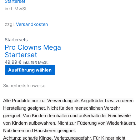
Produkt
werden
werden
weist
inkl. MwSt.
mehrere
Varianten
zzgl.
Versandkosten
auf.
Die
Startersets
Optionen
Pro Clowns Mega
können
Starterset
auf
49,99
€
inkl. 19% MwSt.
der
Ausführung wählen
Produktseite
gewählt
Sicherheitshinweise:
werden
Alle Produkte nur zur Verwendung als Angelköder bzw. zu deren
Herstellung geeignet. Nicht für den menschlichen Verzehr
geeignet. Von Kindern fernhalten und außerhalb der Reichweite
von Kindern aufbewahren. Nicht zur Fütterung von Wiederkäuern,
Nutztieren und Haustieren geeignet.
Achtung: scharfe Klinge, Verletzungsgefahr. Für Kinder nicht