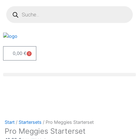
Zum
Products
search
Inhalt
springen
0,00
€
0
Warenkorb
Start
/
Startersets
/ Pro Meggies Starterset
Pro Meggies Starterset