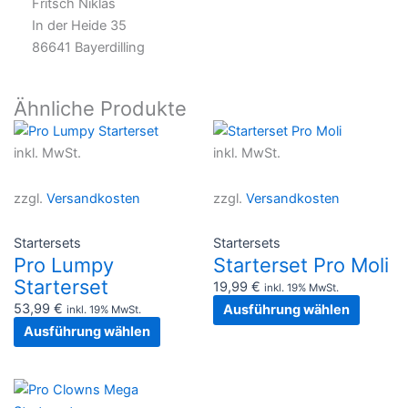
Fritsch Niklas
In der Heide 35
86641 Bayerdilling
Ähnliche Produkte
Dieses
Dieses
Produkt
Produkt
inkl. MwSt.
inkl. MwSt.
weist
weist
mehrere
mehrer
zzgl.
Versandkosten
zzgl.
Versandkosten
Varianten
Variant
auf.
auf.
Startersets
Startersets
Die
Die
Pro Lumpy
Starterset Pro Moli
Optionen
Option
Starterset
19,99
€
inkl. 19% MwSt.
können
können
53,99
€
Ausführung wählen
inkl. 19% MwSt.
auf
auf
Ausführung wählen
der
der
Produktseite
Produkt
Dieses
gewählt
gewählt