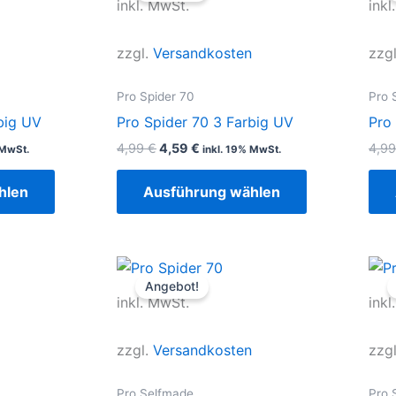
inkl. MwSt.
inkl
4,99 €
4,59 €.
weist
weist
mehrere
mehrere
zzgl.
Versandkosten
zzg
Varianten
Varianten
auf.
auf.
Pro Spider 70
Pro 
Die
Die
big UV
Pro Spider 70 3 Farbig UV
Pro
Optionen
Optionen
4,99
€
4,59
€
4,9
 MwSt.
inkl. 19% MwSt.
können
können
auf
auf
hlen
Ausführung wählen
der
der
Produktseite
Produktseite
gewählt
gewählt
r
r
Ursprünglicher
Aktueller
Dieses
Dieses
werden
werden
Preis
Preis
Angebot!
Produkt
Produkt
war:
ist:
inkl. MwSt.
inkl
4,99 €
4,59 €.
weist
weist
mehrere
mehrere
zzgl.
Versandkosten
zzg
Varianten
Varianten
auf.
auf.
Pro Selfmade
Pro 