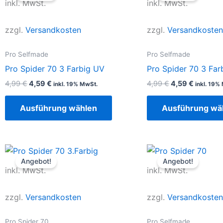
inkl. MwSt.
inkl. MwSt.
4,99 €
4,59 €.
4,99 €
4,59 €.
weist
mehrere
zzgl.
Versandkosten
zzgl.
Versandkosten
Varianten
auf.
Pro Selfmade
Pro Selfmade
Die
Pro Spider 70 3 Farbig UV
Pro Spider 70 3 Far
Optionen
4,99
€
4,59
€
4,99
€
4,59
€
inkl. 19% MwSt.
inkl. 19%
können
auf
Ausführung wählen
Ausführung wä
der
Produktseite
gewählt
Ursprünglicher
Aktueller
Ursprüngliche
Aktuelle
Dieses
werden
Preis
Preis
Preis
Preis
Angebot!
Angebot!
Produkt
war:
ist:
war:
ist:
inkl. MwSt.
inkl. MwSt.
4,99 €
4,59 €.
4,99 €
4,59 €.
weist
mehrere
zzgl.
Versandkosten
zzgl.
Versandkosten
Varianten
auf.
Pro Spider 70
Pro Selfmade