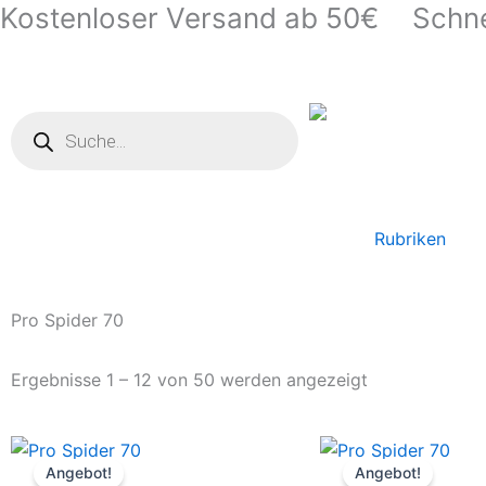
Kostenloser Versand ab 50€
Schne
Zum
Inhalt
springen
Products
search
Rubriken
Pro Spider 70
Ergebnisse 1 – 12 von 50 werden angezeigt
Ursprünglicher
Aktueller
Ursprüngliche
Aktuelle
Dieses
Preis
Preis
Preis
Preis
Angebot!
Angebot!
Produkt
war:
ist:
war:
ist: