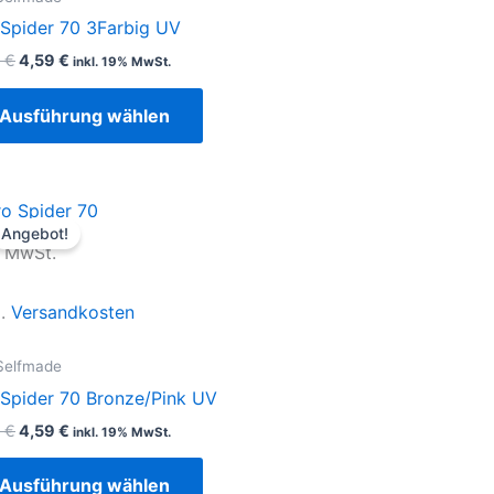
Die
 Spider 70 3Farbig UV
Optionen
9
€
4,59
€
inkl. 19% MwSt.
können
auf
Ausführung wählen
der
Produktseite
gewählt
Ursprünglicher
Aktueller
Dieses
werden
Preis
Preis
Angebot!
Produkt
war:
ist:
. MwSt.
4,99 €
4,59 €.
weist
mehrere
l.
Versandkosten
Varianten
auf.
Selfmade
Die
 Spider 70 Bronze/Pink UV
Optionen
9
€
4,59
€
inkl. 19% MwSt.
können
auf
Ausführung wählen