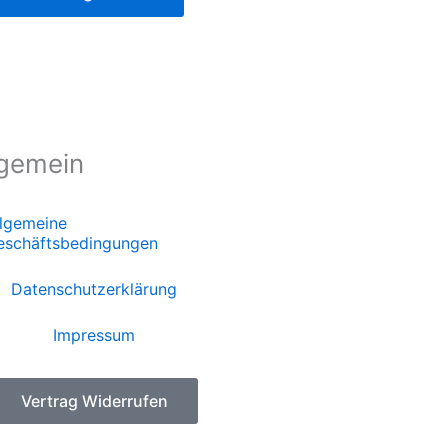
der
Produktseite
gewählt
werden
lgemein
llgemeine
eschäftsbedingungen
Datenschutzerklärung
Impressum
Vertrag Widerrufen