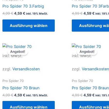
Die
Pro Spider 70 3.Farbig
Pro Spider 70 3Far
Optionen
4,99
€
4,59
€
4,99
€
4,59
€
inkl. 19% MwSt.
inkl. 19%
können
auf
Ausführung wählen
Ausführung wä
der
Produktseite
gewählt
Ursprünglicher
Aktueller
Ursprüngliche
Aktuelle
Dieses
werden
Preis
Preis
Preis
Preis
Angebot!
Angebot!
Produkt
war:
ist:
war:
ist:
inkl. MwSt.
inkl. MwSt.
4,99 €
4,59 €.
4,99 €
4,59 €.
weist
mehrere
zzgl.
Versandkosten
zzgl.
Versandkosten
Varianten
auf.
Pro Spider 70
Pro Spider 70
Die
Pro Spider 70 Braun
Pro Spider 70 Brau
Optionen
4,99
€
4,59
€
4,99
€
4,59
€
inkl. 19% MwSt.
inkl. 19%
können
auf
Ausführung wählen
Ausführung wä