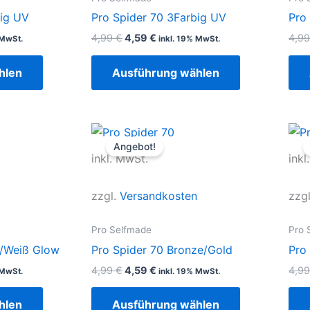
Die
Die
big UV
Pro Spider 70 3Farbig UV
Pro
Optionen
Optionen
4,99
€
4,59
€
4,9
 MwSt.
inkl. 19% MwSt.
können
können
auf
auf
hlen
Ausführung wählen
der
der
Produktseite
Produktseite
gewählt
gewählt
r
r
Ursprünglicher
Aktueller
Dieses
Dieses
werden
werden
Preis
Preis
Angebot!
Produkt
Produkt
war:
ist:
inkl. MwSt.
inkl
4,99 €
4,59 €.
weist
weist
mehrere
mehrere
zzgl.
Versandkosten
zzg
Varianten
Varianten
auf.
auf.
Pro Selfmade
Pro 
Die
Die
n/Weiß Glow
Pro Spider 70 Bronze/Gold
Pro
Optionen
Optionen
4,99
€
4,59
€
4,9
 MwSt.
inkl. 19% MwSt.
können
können
auf
auf
hlen
Ausführung wählen