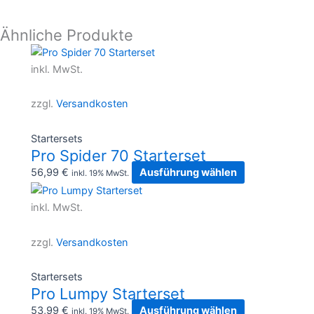
Ähnliche Produkte
Dieses
Produkt
inkl. MwSt.
weist
mehrere
zzgl.
Versandkosten
Varianten
auf.
Startersets
Die
Pro Spider 70 Starterset
Optionen
56,99
€
Ausführung wählen
inkl. 19% MwSt.
können
Dieses
auf
Produkt
inkl. MwSt.
der
weist
Produktseite
mehrere
zzgl.
Versandkosten
gewählt
Varianten
werden
auf.
Startersets
Die
Pro Lumpy Starterset
Optionen
53,99
€
Ausführung wählen
inkl. 19% MwSt.