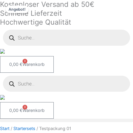
Kostenloser Versand ab 50€
Zum
Testpackung
Ursprünglicher
Aktueller
Angebot!
Inhalt
01
Preis
Preis
Schnelle Lieferzeit
springen
Menge
war:
ist:
Hochwertige Qualität
3,49 €
1,99 €.
Products
search
0
0,00
€
Warenkorb
Products
search
0
0,00
€
Warenkorb
Start
/
Startersets
/ Testpackung 01