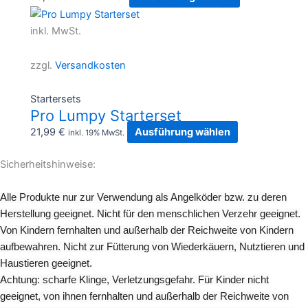
können
Dieses
auf
Produkt
inkl. MwSt.
der
weist
Produktseite
mehrere
zzgl.
Versandkosten
gewählt
Varianten
werden
auf.
Startersets
Die
Pro Lumpy Starterset
Optionen
21,99
€
Ausführung wählen
inkl. 19% MwSt.
können
auf
Sicherheitshinweise:
der
Produktseite
Alle Produkte nur zur Verwendung als Angelköder bzw. zu deren
gewählt
Herstellung geeignet. Nicht für den menschlichen Verzehr geeignet.
werden
Von Kindern fernhalten und außerhalb der Reichweite von Kindern
aufbewahren. Nicht zur Fütterung von Wiederkäuern, Nutztieren und
Haustieren geeignet.
Achtung: scharfe Klinge, Verletzungsgefahr. Für Kinder nicht
geeignet, von ihnen fernhalten und außerhalb der Reichweite von