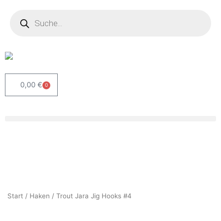
Zum
Products
search
Inhalt
springen
0,00
€
0
Warenkorb
Start
/
Haken
/ Trout Jara Jig Hooks #4