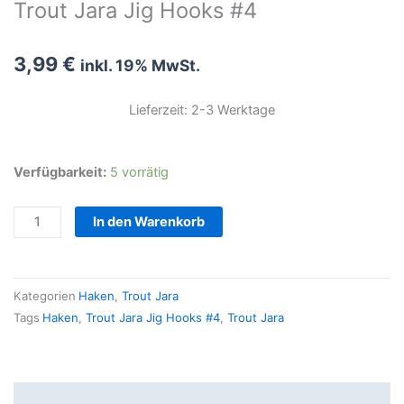
Trout Jara Jig Hooks #4
3,99
€
inkl. 19% MwSt.
Lieferzeit: 2-3 Werktage
Trout
Verfügbarkeit:
5 vorrätig
Jara
Jig
In den Warenkorb
Hooks
#4
Menge
Kategorien
Haken
,
Trout Jara
Tags
Haken
,
Trout Jara Jig Hooks #4
,
Trout Jara
Beschreibung