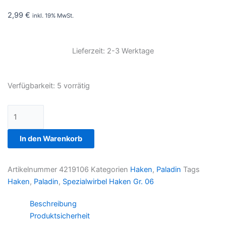
2,99
€
inkl. 19% MwSt.
Lieferzeit: 2-3 Werktage
Spezialwirbel
Verfügbarkeit:
5 vorrätig
Haken
Gr.
06
Menge
In den Warenkorb
Artikelnummer
4219106
Kategorien
Haken
,
Paladin
Tags
Haken
,
Paladin
,
Spezialwirbel Haken Gr. 06
Beschreibung
Produktsicherheit