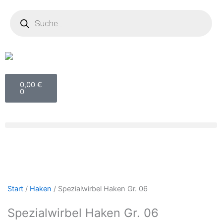
Zum
Products
search
Inhalt
springen
Warenkorb
0,00
€
0
Start
/
Haken
/ Spezialwirbel Haken Gr. 06
Spezialwirbel Haken Gr. 06