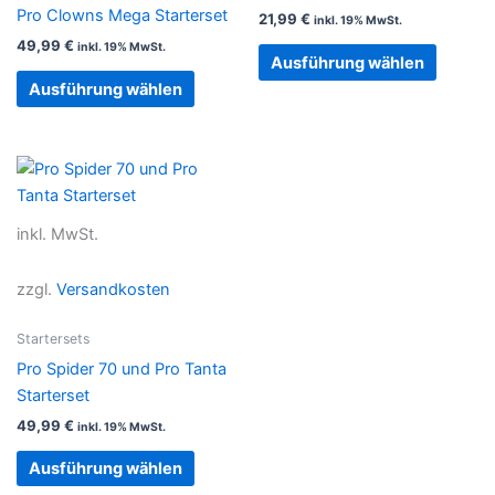
Optionen
Option
Pro Clowns Mega Starterset
21,99
€
inkl. 19% MwSt.
können
können
49,99
€
inkl. 19% MwSt.
auf
auf
Ausführung wählen
der
der
Ausführung wählen
Produktseite
Produkt
gewählt
gewählt
werden
werden
Dieses
Produkt
weist
inkl. MwSt.
mehrere
Varianten
zzgl.
Versandkosten
auf.
Die
Startersets
Optionen
Pro Spider 70 und Pro Tanta
können
Starterset
auf
49,99
€
inkl. 19% MwSt.
der
Produktseite
Ausführung wählen
gewählt