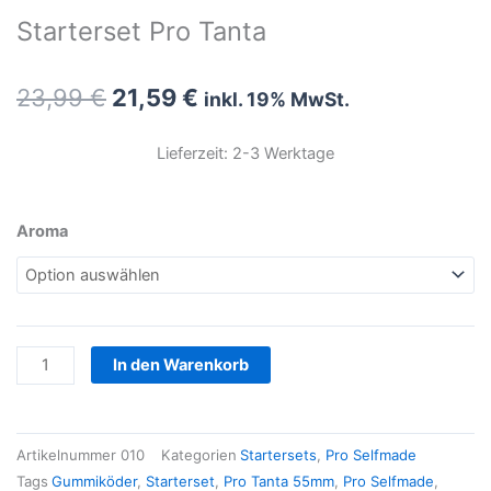
Starterset Pro Tanta
Ursprünglicher
Aktueller
23,99
€
21,59
€
inkl. 19% MwSt.
Preis
Preis
war:
ist:
Lieferzeit: 2-3 Werktage
23,99 €
21,59 €.
Starterset
Aroma
Pro
Tanta
Menge
In den Warenkorb
Artikelnummer
010
Kategorien
Startersets
,
Pro Selfmade
Tags
Gummiköder
,
Starterset
,
Pro Tanta 55mm
,
Pro Selfmade
,