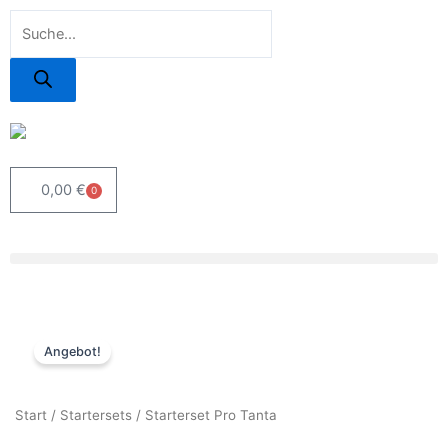
Zum
Products
Inhalt
search
springen
0,00
€
0
Warenkorb
Angebot!
Start
/
Startersets
/ Starterset Pro Tanta