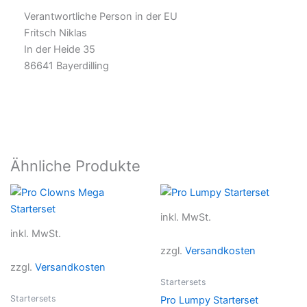
Verantwortliche Person in der EU
Fritsch Niklas
In der Heide 35
86641 Bayerdilling
Ähnliche Produkte
Dieses
Dieses
Produkt
Produkt
inkl. MwSt.
weist
weist
inkl. MwSt.
mehrere
mehrer
zzgl.
Versandkosten
Varianten
Variant
zzgl.
Versandkosten
auf.
auf.
Startersets
Die
Die
Startersets
Pro Lumpy Starterset