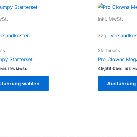
Dieses
Produkt
wSt.
inkl. MwSt.
weist
mehrere
ersandkosten
zzgl.
Versandkos
Varianten
auf.
ets
Startersets
Die
mpy Starterset
Pro Clowns Mega
Optionen
49,99
€
inkl. 19% MwSt.
inkl. 19% M
können
auf
sführung wählen
Ausführung
der
Produktseite
gewählt
werden