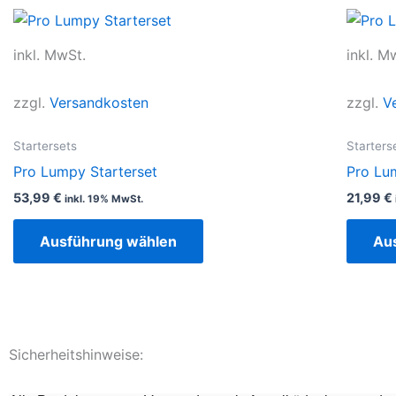
Dieses
Produkt
inkl. MwSt.
inkl. M
weist
mehrere
zzgl.
Versandkosten
zzgl.
V
Varianten
auf.
Startersets
Starters
Die
Pro Lumpy Starterset
Pro Lu
Optionen
53,99
€
21,99
€
inkl. 19% MwSt.
können
auf
Ausführung wählen
Au
der
Produktseite
gewählt
werden
Sicherheitshinweise: