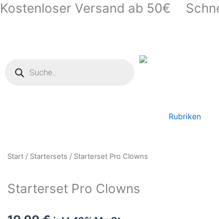
Kostenloser Versand ab 50€
Schne
Zum
Inhalt
springen
Products
search
Rubriken
Start
/
Startersets
/ Starterset Pro Clowns
Starterset Pro Clowns