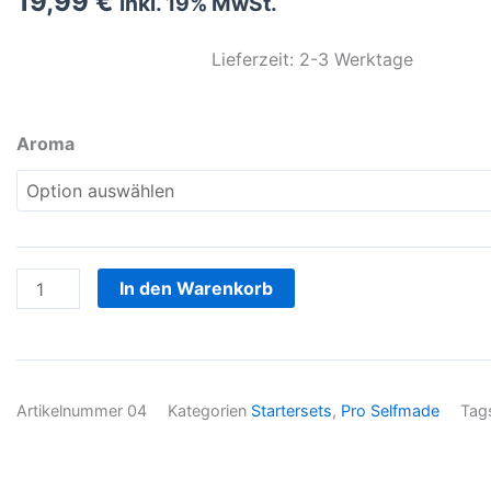
19,99
€
inkl. 19% MwSt.
Lieferzeit: 2-3 Werktage
Starterset
Aroma
Pro
Clowns
Menge
In den Warenkorb
Artikelnummer
04
Kategorien
Startersets
,
Pro Selfmade
Tag