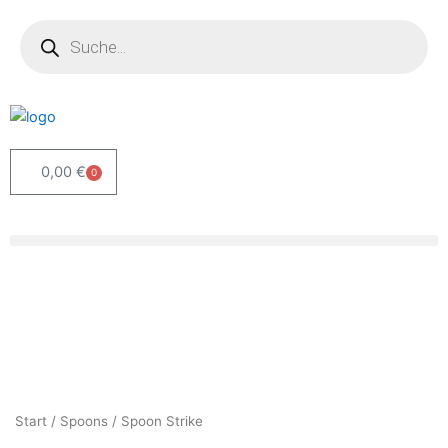
Zum
Products
search
Inhalt
springen
0,00
€
0
Warenkorb
Start
/
Spoons
/ Spoon Strike