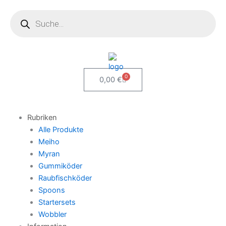
Zum
Products
search
Inhalt
springen
0
Warenkorb
0,00
€
Rubriken
Alle Produkte
Meiho
Myran
Gummiköder
Raubfischköder
Spoons
Startersets
Wobbler