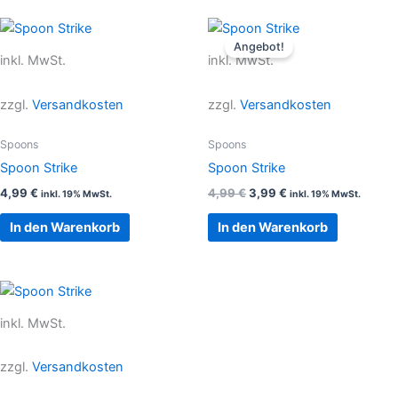
Ursprünglicher
Aktueller
Preis
Preis
Angebot!
war:
ist:
inkl. MwSt.
inkl. MwSt.
4,99 €
3,99 €.
zzgl.
Versandkosten
zzgl.
Versandkosten
Spoons
Spoons
Spoon Strike
Spoon Strike
4,99
€
4,99
€
3,99
€
inkl. 19% MwSt.
inkl. 19% MwSt.
In den Warenkorb
In den Warenkorb
inkl. MwSt.
zzgl.
Versandkosten