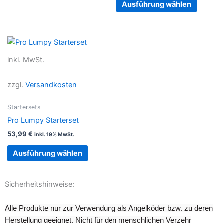
der
der
Ausführung wählen
Produktseite
Produkt
gewählt
gewählt
werden
werden
Dieses
Produkt
inkl. MwSt.
weist
mehrere
zzgl.
Versandkosten
Varianten
auf.
Startersets
Die
Pro Lumpy Starterset
Optionen
53,99
€
inkl. 19% MwSt.
können
auf
Ausführung wählen
der
Produktseite
Sicherheitshinweise:
gewählt
werden
Alle Produkte nur zur Verwendung als Angelköder bzw. zu deren
Herstellung geeignet. Nicht für den menschlichen Verzehr