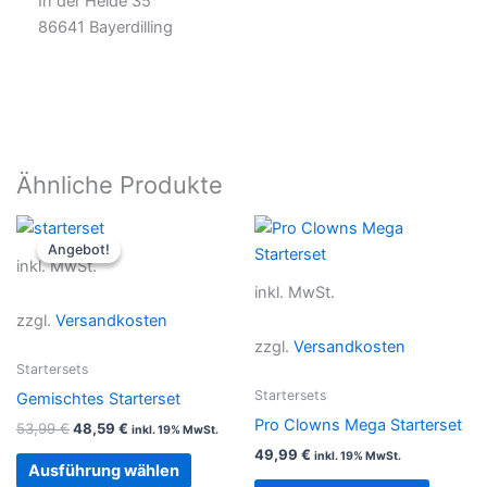
In der Heide 35
86641 Bayerdilling
Ähnliche Produkte
Ursprünglicher
Aktueller
Dieses
Dieses
Preis
Preis
Angebot!
Angebot!
Produkt
Produkt
war:
ist:
inkl. MwSt.
53,99 €
48,59 €.
weist
weist
inkl. MwSt.
mehrere
mehrer
zzgl.
Versandkosten
Varianten
Variant
zzgl.
Versandkosten
auf.
auf.
Startersets
Die
Die
Startersets
Gemischtes Starterset
Optionen
Option
Pro Clowns Mega Starterset
53,99
€
48,59
€
inkl. 19% MwSt.
können
können
49,99
€
inkl. 19% MwSt.
auf
auf
Ausführung wählen