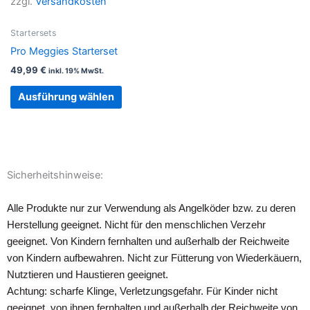
zzgl.
Versandkosten
Varianten
auf.
Startersets
Die
Pro Meggies Starterset
Optionen
49,99
€
inkl. 19% MwSt.
können
auf
Ausführung wählen
der
Produktseite
gewählt
werden
Sicherheitshinweise:
Alle Produkte nur zur Verwendung als Angelköder bzw. zu deren
Herstellung geeignet. Nicht für den menschlichen Verzehr
geeignet. Von Kindern fernhalten und außerhalb der Reichweite
von Kindern aufbewahren. Nicht zur Fütterung von Wiederkäuern,
Nutztieren und Haustieren geeignet.
Achtung: scharfe Klinge, Verletzungsgefahr. Für Kinder nicht
geeignet, von ihnen fernhalten und außerhalb der Reichweite von