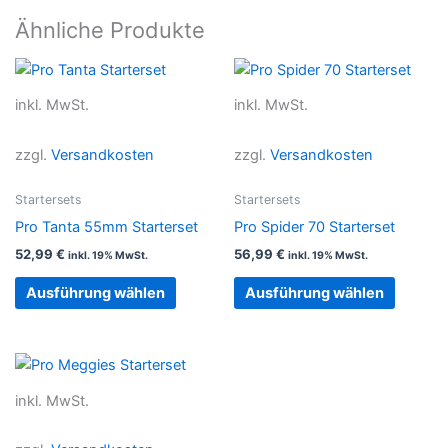
Ähnliche Produkte
Dieses
Dieses
Produkt
Produkt
inkl. MwSt.
inkl. MwSt.
weist
weist
mehrere
mehrer
zzgl.
Versandkosten
zzgl.
Versandkosten
Varianten
Variant
auf.
auf.
Startersets
Startersets
Die
Die
Pro Tanta 55mm Starterset
Pro Spider 70 Starterset
Optionen
Option
52,99
€
56,99
€
inkl. 19% MwSt.
inkl. 19% MwSt.
können
können
auf
auf
Ausführung wählen
Ausführung wählen
der
der
Produktseite
Produkt
gewählt
gewählt
Dieses
werden
werden
Produkt
inkl. MwSt.
weist
mehrere