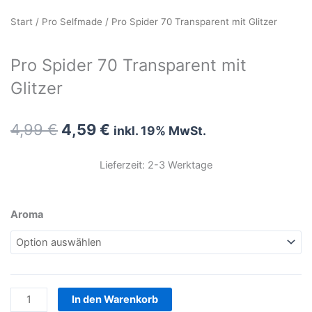
Start
/
Pro Selfmade
/ Pro Spider 70 Transparent mit Glitzer
Pro Spider 70 Transparent mit
Glitzer
Ursprünglicher
Aktueller
4,99
€
4,59
€
inkl. 19% MwSt.
Preis
Preis
war:
ist:
Lieferzeit: 2-3 Werktage
4,99 €
4,59 €.
Pro
Aroma
Spider
70
Transparent
mit
Glitzer
In den Warenkorb