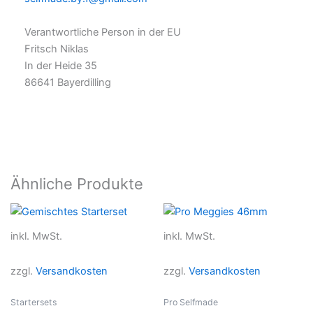
Verantwortliche Person in der EU
Fritsch Niklas
In der Heide 35
86641 Bayerdilling
Ähnliche Produkte
Dieses
Dieses
Produkt
Produkt
inkl. MwSt.
inkl. MwSt.
weist
weist
mehrere
mehrer
zzgl.
Versandkosten
zzgl.
Versandkosten
Varianten
Variant
auf.
auf.
Startersets
Pro Selfmade
Die
Die