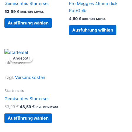
Gemischtes Starterset
Pro Meggies 46mm dick
Optionen
Option
Rot/Gelb
53,99
€
inkl. 19% MwSt.
können
können
4,50
€
inkl. 19% MwSt.
auf
auf
Ausführung wählen
der
der
Ausführung wählen
Produktseite
Produkt
gewählt
gewählt
werden
werden
Ursprünglicher
Aktueller
Dieses
Preis
Preis
Angebot!
Angebot!
Produkt
war:
ist:
inkl. MwSt.
53,99 €
48,59 €.
weist
mehrere
zzgl.
Versandkosten
Varianten
auf.
Startersets
Die
Gemischtes Starterset
Optionen
53,99
€
48,59
€
inkl. 19% MwSt.
können
auf
Ausführung wählen
der
Produktseite