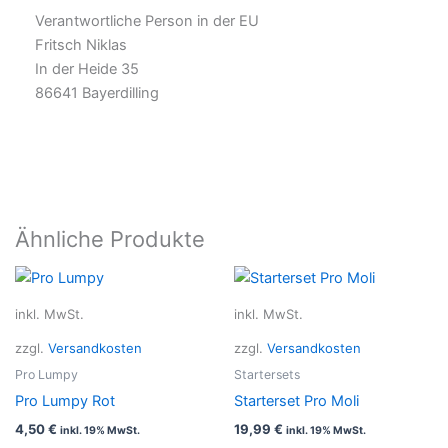
Verantwortliche Person in der EU
Fritsch Niklas
In der Heide 35
86641 Bayerdilling
Ähnliche Produkte
Dieses
Dieses
Produkt
Produkt
inkl. MwSt.
inkl. MwSt.
weist
weist
zzgl.
Versandkosten
zzgl.
Versandkosten
mehrere
mehrer
Varianten
Variant
Pro Lumpy
Startersets
auf.
auf.
Pro Lumpy Rot
Starterset Pro Moli
Die
Die
4,50
€
19,99
€
inkl. 19% MwSt.
inkl. 19% MwSt.
Optionen
Option