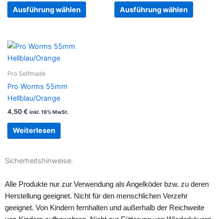
Ausführung wählen
Ausführung wählen
können
können
auf
auf
der
der
Produktseite
Produkt
gewählt
gewählt
werden
werden
Pro Selfmade
Pro Worms 55mm
Hellblau/Orange
4,50
€
inkl. 19% MwSt.
Weiterlesen
Sicherheitshinweise:
Alle Produkte nur zur Verwendung als Angelköder bzw. zu deren
Herstellung geeignet. Nicht für den menschlichen Verzehr
geeignet. Von Kindern fernhalten und außerhalb der Reichweite