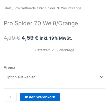
Start
/
Pro Selfmade
/ Pro Spider 70 Weiß/Orange
Pro Spider 70 Weiß/Orange
Ursprünglicher
Aktueller
4,99
€
4,59
€
inkl. 19% MwSt.
Preis
Preis
war:
ist:
Lieferzeit: 2-3 Werktage
4,99 €
4,59 €.
Pro
Aroma
Spider
70
Weiß/Orange
Menge
In den Warenkorb