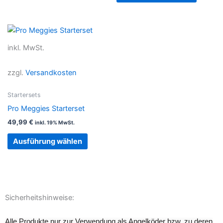
Produktseite
Produkt
gewählt
gewählt
werden
werden
Dieses
Produkt
inkl. MwSt.
weist
mehrere
zzgl.
Versandkosten
Varianten
auf.
Startersets
Die
Pro Meggies Starterset
Optionen
49,99
€
inkl. 19% MwSt.
können
auf
Ausführung wählen
der
Produktseite
gewählt
werden
Sicherheitshinweise:
Alle Produkte nur zur Verwendung als Angelköder bzw. zu deren