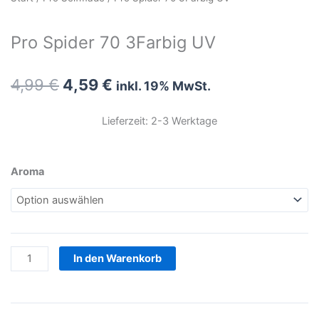
Pro Spider 70 3Farbig UV
Ursprünglicher
Aktueller
4,99
€
4,59
€
inkl. 19% MwSt.
Preis
Preis
war:
ist:
Lieferzeit: 2-3 Werktage
4,99 €
4,59 €.
Pro
Aroma
Spider
70
3Farbig
UV
Menge
In den Warenkorb