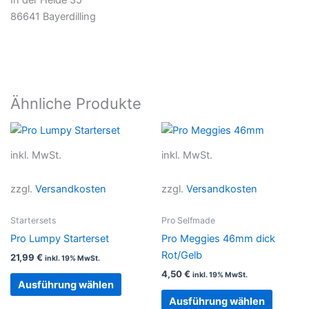
In der Heide 35
86641 Bayerdilling
Ähnliche Produkte
Dieses
Dieses
Produkt
Produkt
inkl. MwSt.
inkl. MwSt.
weist
weist
mehrere
mehrer
zzgl.
Versandkosten
zzgl.
Versandkosten
Varianten
Variant
auf.
auf.
Startersets
Pro Selfmade
Die
Die
Pro Lumpy Starterset
Pro Meggies 46mm dick
Optionen
Option
Rot/Gelb
21,99
€
inkl. 19% MwSt.
können
können
4,50
€
inkl. 19% MwSt.
auf
auf
Ausführung wählen
der
der
Ausführung wählen