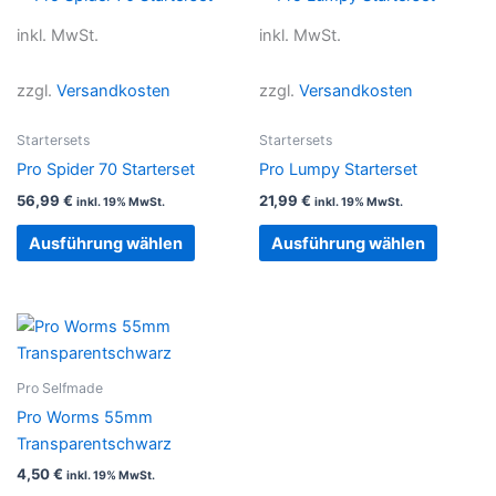
Produkt
Produkt
inkl. MwSt.
inkl. MwSt.
weist
weist
mehrere
mehrer
zzgl.
Versandkosten
zzgl.
Versandkosten
Varianten
Variant
auf.
auf.
Startersets
Startersets
Die
Die
Pro Spider 70 Starterset
Pro Lumpy Starterset
Optionen
Option
56,99
€
21,99
€
inkl. 19% MwSt.
inkl. 19% MwSt.
können
können
auf
auf
Ausführung wählen
Ausführung wählen
der
der
Produktseite
Produkt
gewählt
gewählt
werden
werden
Pro Selfmade
Pro Worms 55mm
Transparentschwarz
4,50
€
inkl. 19% MwSt.