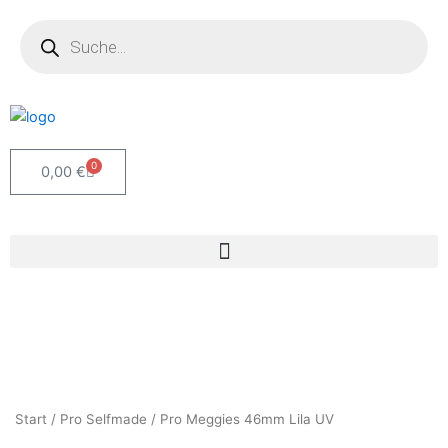
Zum
Products
search
Inhalt
springen
0
Warenkorb
0,00
€
Start
/
Pro Selfmade
/ Pro Meggies 46mm Lila UV