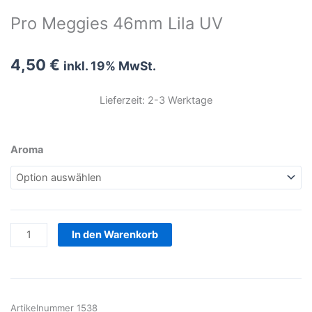
Pro Meggies 46mm Lila UV
4,50
€
inkl. 19% MwSt.
Lieferzeit: 2-3 Werktage
Pro
Aroma
Meggies
46mm
Lila
UV
Menge
In den Warenkorb
Artikelnummer
1538