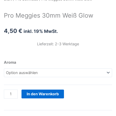
Pro Meggies 30mm Weiß Glow
4,50
€
inkl. 19% MwSt.
Lieferzeit: 2-3 Werktage
Pro
Aroma
Meggies
30mm
Weiß
Glow
Menge
In den Warenkorb