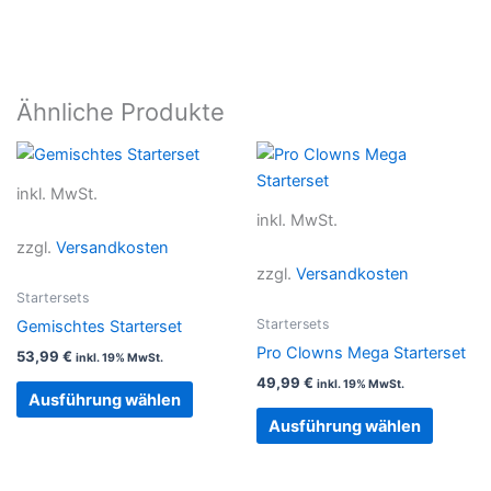
Ähnliche Produkte
Dieses
Dieses
Produkt
Produkt
inkl. MwSt.
weist
weist
inkl. MwSt.
mehrere
mehrer
zzgl.
Versandkosten
Varianten
Variant
zzgl.
Versandkosten
auf.
auf.
Startersets
Die
Die
Startersets
Gemischtes Starterset
Optionen
Option
Pro Clowns Mega Starterset
53,99
€
inkl. 19% MwSt.
können
können
49,99
€
inkl. 19% MwSt.
auf
auf
Ausführung wählen
der
der
Ausführung wählen
Produktseite
Produkt
gewählt
gewählt