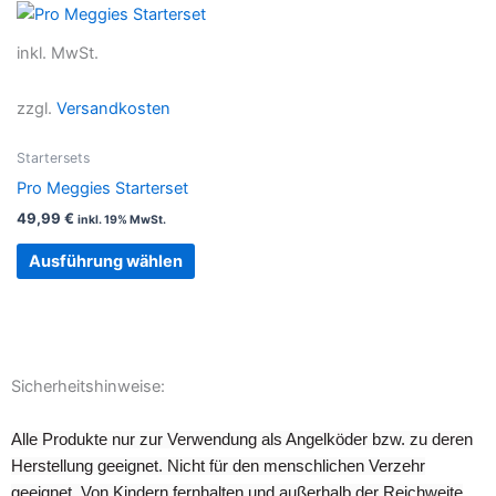
werden
werden
Dieses
Produkt
inkl. MwSt.
weist
mehrere
zzgl.
Versandkosten
Varianten
auf.
Startersets
Die
Pro Meggies Starterset
Optionen
49,99
€
inkl. 19% MwSt.
können
auf
Ausführung wählen
der
Produktseite
gewählt
werden
Sicherheitshinweise:
Alle Produkte nur zur Verwendung als Angelköder bzw. zu deren
Herstellung geeignet. Nicht für den menschlichen Verzehr
geeignet. Von Kindern fernhalten und außerhalb der Reichweite