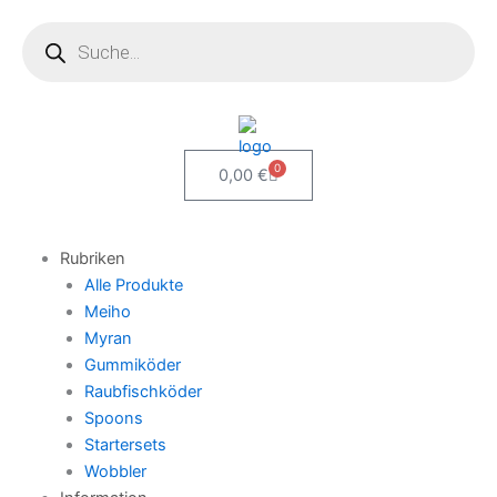
Zum
Products
search
Inhalt
springen
0
Warenkorb
0,00
€
Rubriken
Alle Produkte
Meiho
Myran
Gummiköder
Raubfischköder
Spoons
Startersets
Wobbler