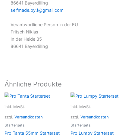
86641 Bayerdilling
selfmade.by.f@gmail.com
Verantwortliche Person in der EU
Fritsch Niklas
In der Heide 35
86641 Bayerdilling
Ähnliche Produkte
Dieses
Dieses
Produkt
Produkt
inkl. MwSt.
inkl. MwSt.
weist
weist
zzgl.
Versandkosten
zzgl.
Versandkosten
mehrere
mehrer
Varianten
Variant
Startersets
Startersets
auf.
auf.
Pro Tanta 55mm Starterset
Pro Lumpy Starterset