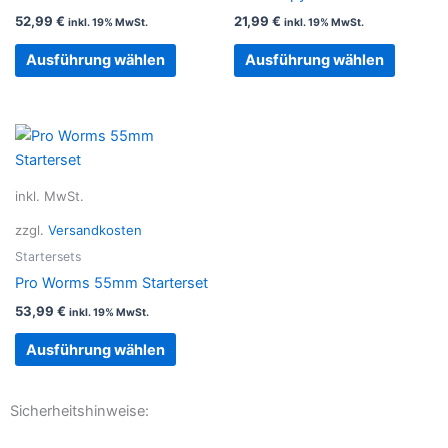
Die
Die
52,99
€
21,99
€
inkl. 19% MwSt.
inkl. 19% MwSt.
Optionen
Option
Ausführung wählen
Ausführung wählen
können
können
auf
auf
der
der
Produktseite
Produkt
Dieses
gewählt
gewählt
Produkt
werden
werden
weist
inkl. MwSt.
mehrere
zzgl.
Versandkosten
Varianten
auf.
Startersets
Die
Pro Worms 55mm Starterset
Optionen
53,99
€
inkl. 19% MwSt.
können
Ausführung wählen
auf
der
Produktseite
Sicherheitshinweise:
gewählt
werden