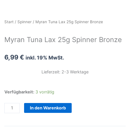
Start
/
Spinner
/ Myran Tuna Lax 25g Spinner Bronze
Myran Tuna Lax 25g Spinner Bronze
6,99
€
inkl. 19% MwSt.
Lieferzeit: 2-3 Werktage
Myran
Verfügbarkeit:
3 vorrätig
Tuna
Lax
In den Warenkorb
25g
Spinner
Bronze