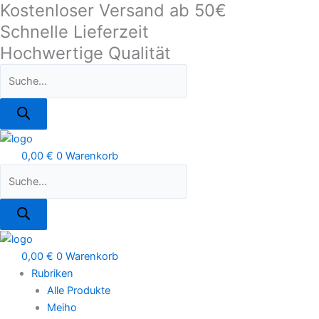
Kostenloser Versand ab 50€
Zum
Products
Products
Myran
Inhalt
search
search
Mira
Schnelle Lieferzeit
springen
20g
Hochwertige Qualität
Spinner
Bronze
Menge
0,00
€
0
Warenkorb
0,00
€
0
Warenkorb
Rubriken
Alle Produkte
Meiho