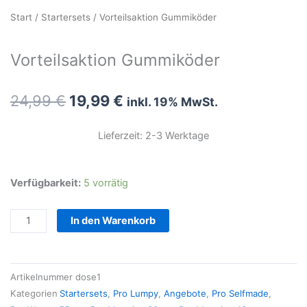
Start
/
Startersets
/ Vorteilsaktion Gummiköder
Vorteilsaktion Gummiköder
Ursprünglicher
Aktueller
24,99
€
19,99
€
inkl. 19% MwSt.
Preis
Preis
war:
ist:
Lieferzeit: 2-3 Werktage
24,99 €
19,99 €.
Vorteilsaktion
Verfügbarkeit:
5 vorrätig
Gummiköder
Menge
In den Warenkorb
Artikelnummer
dose1
Kategorien
Startersets
,
Pro Lumpy
,
Angebote
,
Pro Selfmade
,