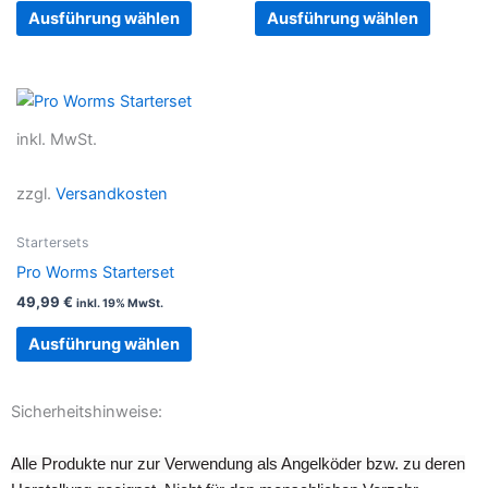
auf
auf
Ausführung wählen
Ausführung wählen
der
der
Produktseite
Produkt
gewählt
gewählt
Dieses
werden
werden
Produkt
inkl. MwSt.
weist
mehrere
zzgl.
Versandkosten
Varianten
auf.
Startersets
Die
Pro Worms Starterset
Optionen
49,99
€
inkl. 19% MwSt.
können
auf
Ausführung wählen
der
Produktseite
Sicherheitshinweise:
gewählt
werden
Alle Produkte nur zur Verwendung als Angelköder bzw. zu deren