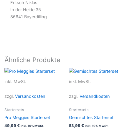
Fritsch Niklas
In der Heide 35
86641 Bayerdilling
Ähnliche Produkte
Dieses
Dieses
Produkt
Produkt
inkl. MwSt.
inkl. MwSt.
weist
weist
mehrere
mehrer
zzgl.
Versandkosten
zzgl.
Versandkosten
Varianten
Variant
auf.
auf.
Startersets
Startersets
Die
Die
Pro Meggies Starterset
Gemischtes Starterset
Optionen
Option
49,99
€
53,99
€
inkl. 19% MwSt.
inkl. 19% MwSt.
können
können