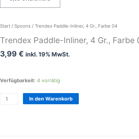
Trendex
Start
/
Spoons
/ Trendex Paddle-Inliner, 4 Gr., Farbe 04
Paddle-
Trendex Paddle-Inliner, 4 Gr., Farbe
Inliner,
4
3,99
€
inkl. 19% MwSt.
Gr.,
Farbe
04
Verfügbarkeit:
4 vorrätig
Menge
In den Warenkorb