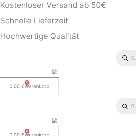
Kostenloser Versand ab 50€
Zum
Inhalt
Schnelle Lieferzeit
springen
Hochwertige Qualität
Product
search
0
0,00
€
Warenkorb
Product
search
0
0,00
€
Warenkorb