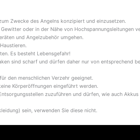
 zum Zwecke des Angelns konzipiert und einzusetzen.
bei Gewitter oder in der Nähe von Hochspannungsleitungen 
lgeräten und Angelzubehör umgehen.
Haustieren.
ten. Es besteht Lebensgefahr!
aken sind scharf und dürfen daher nur von entsprechend 
 für den menschlichen Verzehr geeignet.
 keine Körperöffnungen eingeführt werden.
ntsorgungsstellen zuzuführen und dürfen, wie auch Akkus a
kleidung) sein, verwenden Sie diese nicht.