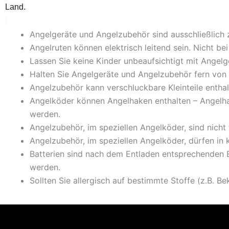
Land.
Angelgeräte und Angelzubehör sind ausschließlich
Angelruten können elektrisch leitend sein. Nicht 
Lassen Sie keine Kinder unbeaufsichtigt mit Ange
Halten Sie Angelgeräte und Angelzubehör fern von 
Angelzubehör kann verschluckbare Kleinteile enthal
Angelköder können Angelhaken enthalten – Angelh
werden.
Angelzubehör, im speziellen Angelköder, sind nicht
Angelzubehör, im speziellen Angelköder, dürfen in
Batterien sind nach dem Entladen entsprechenden E
werden.
Sollten Sie allergisch auf bestimmte Stoffe (z.B. Be