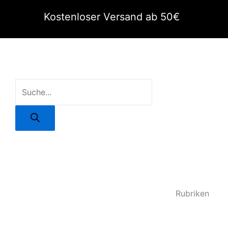
Zum
Kostenloser Versand ab 50€
Inhalt
springen
Products
search
Rubriken