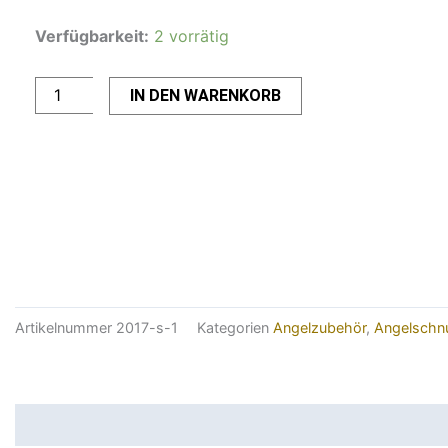
FC2 Fluorocarbon
Verfügbarkeit:
2 vorrätig
Schnur
0,17mm
Menge
IN DEN WARENKORB
Artikelnummer
2017-s-1
Kategorien
Angelzubehör
,
Angelschn
Beschreibung