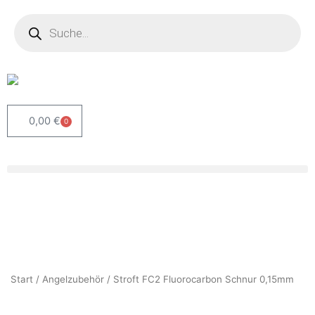
Zum
Products
search
Inhalt
springen
0,00
€
0
Warenkorb
Start
/
Angelzubehör
/ Stroft FC2 Fluorocarbon Schnur 0,15mm