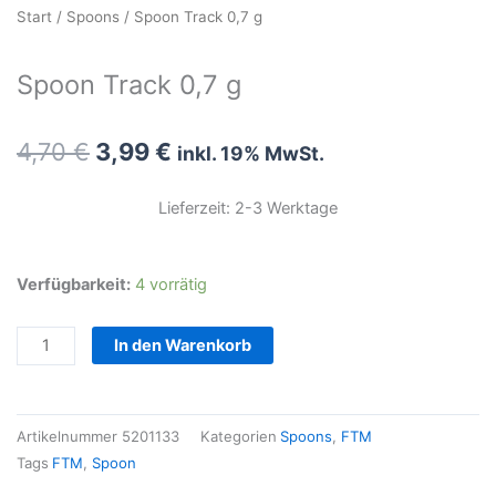
Start
/
Spoons
/ Spoon Track 0,7 g
Spoon Track 0,7 g
Ursprünglicher
Aktueller
4,70
€
3,99
€
inkl. 19% MwSt.
Preis
Preis
war:
ist:
Lieferzeit: 2-3 Werktage
4,70 €
3,99 €.
Spoon
Verfügbarkeit:
4 vorrätig
Track
0,7
In den Warenkorb
g
Menge
Artikelnummer
5201133
Kategorien
Spoons
,
FTM
Tags
FTM
,
Spoon