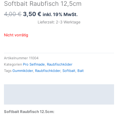
Softbait Raubfisch 12,5cm
Ursprünglicher
Aktueller
4,00
€
3,50
€
inkl. 19% MwSt.
Preis
Preis
Lieferzeit: 2-3 Werktage
war:
ist:
4,00 €
3,50 €.
Nicht vorrätig
Artikelnummer
11004
Kategorien
Pro Selfmade
,
Raubfischköder
Tags
Gummiköder
,
Raubfischköder
,
Softbait
,
Bait
Beschreibung
Produktsicherheit
Softbait Raubfisch 12.5cm: