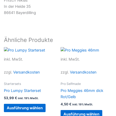
Fritsch Niklas
In der Heide 35
86641 Bayerdilling
Ähnliche Produkte
Dieses
Dieses
Produkt
Produkt
inkl. MwSt.
inkl. MwSt.
weist
weist
mehrere
mehrer
zzgl.
Versandkosten
zzgl.
Versandkosten
Varianten
Variant
auf.
auf.
Startersets
Pro Selfmade
Die
Die
Pro Lumpy Starterset
Pro Meggies 46mm dick
Optionen
Option
Rot/Gelb
53,99
€
inkl. 19% MwSt.
können
können
4,50
€
inkl. 19% MwSt.
auf
auf
Ausführung wählen
der
der
Ausführung wählen