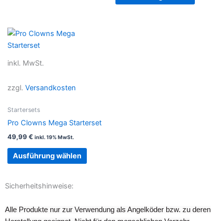
Produktseite
Produkt
gewählt
gewählt
werden
werden
Dieses
Produkt
weist
inkl. MwSt.
mehrere
Varianten
zzgl.
Versandkosten
auf.
Die
Startersets
Optionen
Pro Clowns Mega Starterset
können
49,99
€
inkl. 19% MwSt.
auf
der
Ausführung wählen
Produktseite
gewählt
Sicherheitshinweise:
werden
Alle Produkte nur zur Verwendung als Angelköder bzw. zu deren