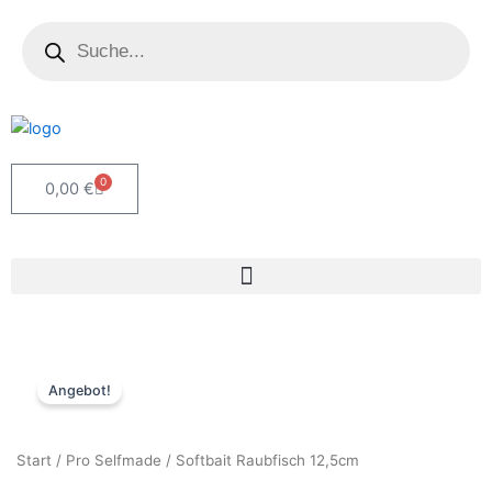
Zum
Products
search
Inhalt
springen
0
Warenkorb
0,00
€
Angebot!
Start
/
Pro Selfmade
/ Softbait Raubfisch 12,5cm