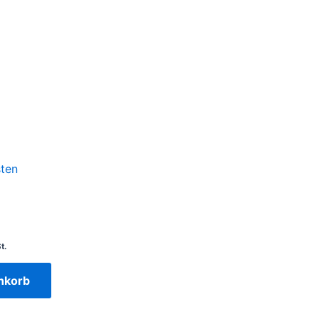
ten
t.
nkorb