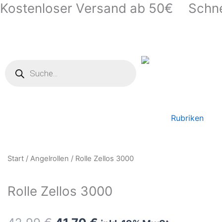
Kostenloser Versand ab 50€
Schne
Zum
Inhalt
springen
Products
search
Rubriken
Start
/
Angelrollen
/ Rolle Zellos 3000
Rolle Zellos 3000