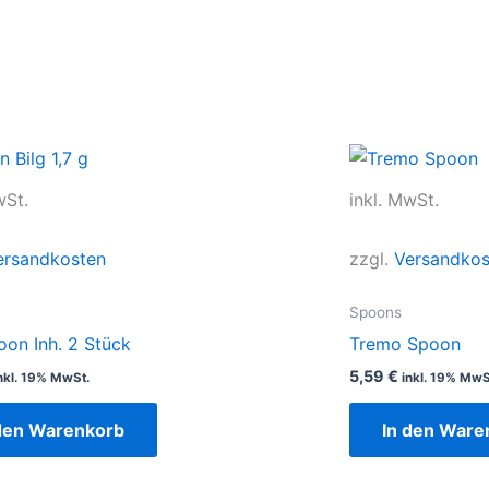
wSt.
inkl. MwSt.
ersandkosten
zzgl.
Versandkos
Spoons
oon Inh. 2 Stück
Tremo Spoon
5,59
€
nkl. 19% MwSt.
inkl. 19% MwS
den Warenkorb
In den Ware