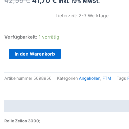
Ursprünglicher
Aktueller
42,99
€
41,70
€
inkl. 19% MwSt.
Preis
Preis
war:
ist:
Lieferzeit: 2-3 Werktage
42,99 €
41,70 €.
Rolle
Verfügbarkeit:
1 vorrätig
Zellos
3000
In den Warenkorb
Menge
Artikelnummer
5098956
Kategorien
Angelrollen
,
FTM
Tags
Beschreibung
Zusätzliche Informationen
Produktsi
Rolle Zellos 3000;