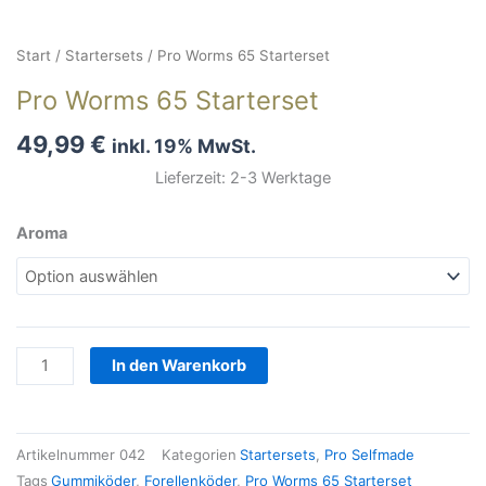
Start
/
Startersets
/ Pro Worms 65 Starterset
Pro Worms 65 Starterset
49,99
€
inkl. 19% MwSt.
Lieferzeit: 2-3 Werktage
Pro
Aroma
Worms
65
Starterset
Menge
In den Warenkorb
Artikelnummer
042
Kategorien
Startersets
,
Pro Selfmade
Tags
Gummiköder
,
Forellenköder
,
Pro Worms 65 Starterset