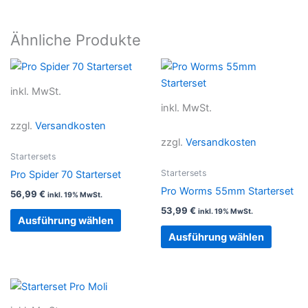
Ähnliche Produkte
Dieses
Dieses
Produkt
Produkt
inkl. MwSt.
weist
weist
inkl. MwSt.
mehrere
mehrer
zzgl.
Versandkosten
Varianten
Variant
zzgl.
Versandkosten
auf.
auf.
Startersets
Die
Die
Startersets
Pro Spider 70 Starterset
Optionen
Option
Pro Worms 55mm Starterset
56,99
€
inkl. 19% MwSt.
können
können
53,99
€
inkl. 19% MwSt.
auf
auf
Ausführung wählen
der
der
Ausführung wählen
Produktseite
Produkt
gewählt
gewählt
werden
werden
Dieses
Produkt