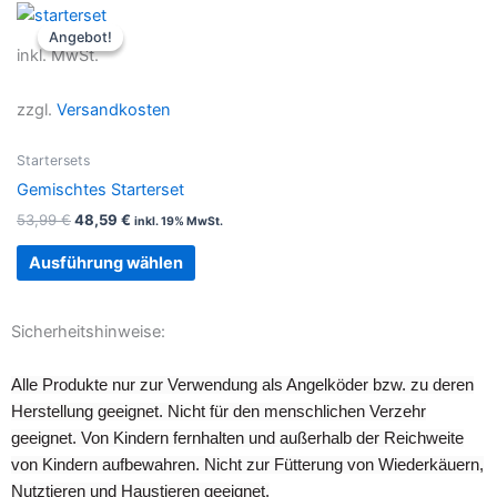
Ursprünglicher
Aktueller
Dieses
Preis
Preis
Angebot!
Angebot!
Produkt
war:
ist:
inkl. MwSt.
53,99 €
48,59 €.
weist
mehrere
zzgl.
Versandkosten
Varianten
auf.
Startersets
Die
Gemischtes Starterset
Optionen
53,99
€
48,59
€
inkl. 19% MwSt.
können
auf
Ausführung wählen
der
Produktseite
Sicherheitshinweise:
gewählt
werden
Alle Produkte nur zur Verwendung als Angelköder bzw. zu deren
Herstellung geeignet. Nicht für den menschlichen Verzehr
geeignet. Von Kindern fernhalten und außerhalb der Reichweite
von Kindern aufbewahren. Nicht zur Fütterung von Wiederkäuern,
Nutztieren und Haustieren geeignet.