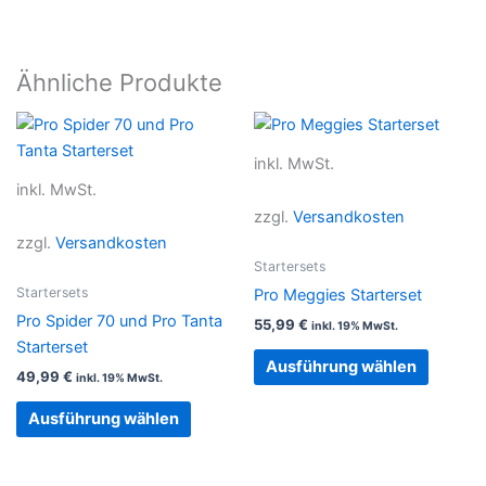
Ähnliche Produkte
Dieses
Dieses
Produkt
Produkt
inkl. MwSt.
weist
weist
inkl. MwSt.
mehrere
mehrer
zzgl.
Versandkosten
Varianten
Variant
zzgl.
Versandkosten
auf.
auf.
Startersets
Die
Die
Startersets
Pro Meggies Starterset
Optionen
Option
Pro Spider 70 und Pro Tanta
55,99
€
inkl. 19% MwSt.
können
können
Starterset
auf
auf
Ausführung wählen
49,99
€
inkl. 19% MwSt.
der
der
Produktseite
Produkt
Ausführung wählen
gewählt
gewählt
werden
werden