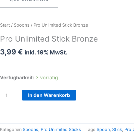
Pro
Start
/
Spoons
/ Pro Unlimited Stick Bronze
Unlimited
Pro Unlimited Stick Bronze
Stick
Bronze
3,99
€
inkl. 19% MwSt.
Menge
Verfügbarkeit:
3 vorrätig
In den Warenkorb
Kategorien
Spoons
,
Pro Unlimited Sticks
Tags
Spoon
,
Stick
,
Pro 