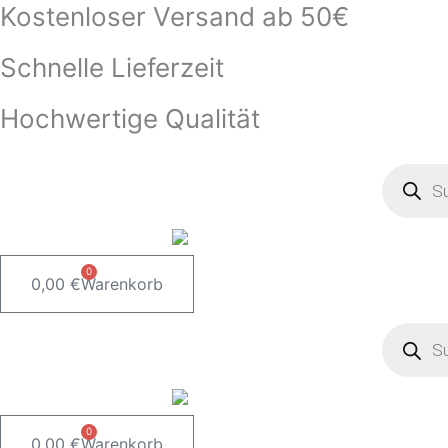
Kostenloser Versand ab 50€
Zum
Inhalt
Schnelle Lieferzeit
springen
Hochwertige Qualität
Product
search
0
0,00
€
Warenkorb
Product
search
0
0,00
€
Warenkorb