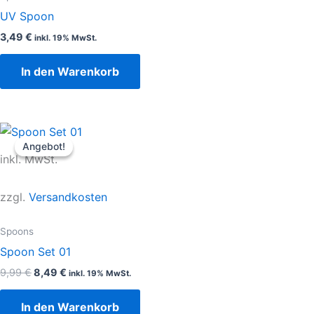
UV Spoon
3,49
€
inkl. 19% MwSt.
In den Warenkorb
Ursprünglicher
Aktueller
Preis
Preis
Angebot!
Angebot!
war:
ist:
inkl. MwSt.
9,99 €
8,49 €.
zzgl.
Versandkosten
Spoons
Spoon Set 01
9,99
€
8,49
€
inkl. 19% MwSt.
In den Warenkorb