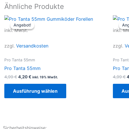
Ähnliche Produkte
Ursprünglicher
Aktueller
U
Dieses
Preis
Preis
P
Angebot!
Angebot!
Ang
Ang
Produkt
war:
ist:
w
inkl. MwSt.
inkl. M
4,99 €
4,20 €.
4
weist
mehrere
zzgl.
Versandkosten
zzgl.
V
Varianten
auf.
Pro Tanta 55mm
Pro Tan
Die
Pro Tanta 55mm
Pro Ta
Optionen
4,99
€
4,20
€
4,99
€
inkl. 19% MwSt.
können
auf
Ausführung wählen
Au
der
Produktseite
gewählt
werden
Sicherheitshinweise: