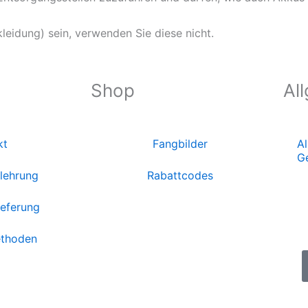
kleidung) sein, verwenden Sie diese nicht.
Shop
Al
kt
Fangbilder
A
G
lehrung
Rabattcodes
ieferung
thoden