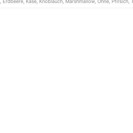
Erdbeere, Käse, Knoblauch, Marshmallow, Ohne, Pfirsich, Tu