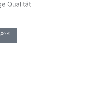
e Qualität
arenkorb
,00
€