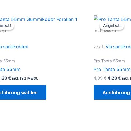
rsprünglicher
Aktueller
Ursprüngli
Aktu
Dieses
reis
Preis
Preis
Prei
ebot!
ebot!
Angebot!
Angebot!
Produkt
ar:
ist:
war:
ist:
wSt.
inkl. MwSt.
,99 €
4,20 €.
4,99 €
4,20
weist
mehrere
ersandkosten
zzgl.
Versandkos
Varianten
auf.
ta 55mm
Pro Tanta 55mm
Die
nta 55mm
Pro Tanta 55mm
Optionen
4,20
€
4,99
€
4,20
€
inkl. 19% MwSt.
inkl.
können
auf
sführung wählen
Ausführung
der
Produktseite
gewählt
werden