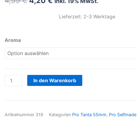
Ursprünglicher
Aktueller
4,99
€
4,20
€
inkl. 19% MwSt.
Preis
Preis
war:
ist:
Lieferzeit: 2-3 Werktage
4,99 €
4,20 €.
Pro
Aroma
Tanta
55mm
Weiß/Rot
UV
Menge
In den Warenkorb
Artikelnummer
319
Kategorien
Pro Tanta 55mm
,
Pro Selfmade