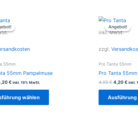
rsprünglicher
Aktueller
Ursprüngli
Aktu
Dieses
reis
Preis
Preis
Prei
ebot!
ebot!
Angebot!
Angebot!
Produkt
ar:
ist:
war:
ist:
wSt.
inkl. MwSt.
,99 €
4,20 €.
4,99 €
4,20
weist
mehrere
ersandkosten
zzgl.
Versandkos
Varianten
auf.
ta 55mm
Pro Tanta 55mm
Die
nta 55mm Pampelmuse
Pro Tanta 55mm
Optionen
4,20
€
4,99
€
4,20
€
inkl. 19% MwSt.
inkl.
können
auf
sführung wählen
Ausführung
der
Produktseite
gewählt
werden