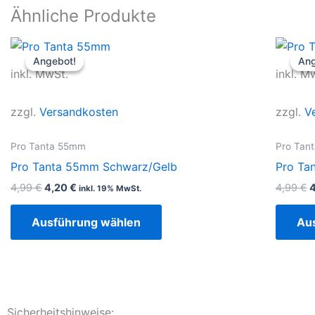
Ähnliche Produkte
Ursprünglicher
Aktueller
U
Dieses
Preis
Preis
P
Angebot!
Angebot!
Ang
Ang
Produkt
war:
ist:
w
inkl. MwSt.
inkl. M
4,99 €
4,20 €.
4
weist
mehrere
zzgl.
Versandkosten
zzgl.
V
Varianten
auf.
Pro Tanta 55mm
Pro Tan
Die
Pro Tanta 55mm Schwarz/Gelb
Pro Ta
Optionen
4,99
€
4,20
€
4,99
€
inkl. 19% MwSt.
können
auf
Ausführung wählen
Au
der
Produktseite
gewählt
werden
Sicherheitshinweise: