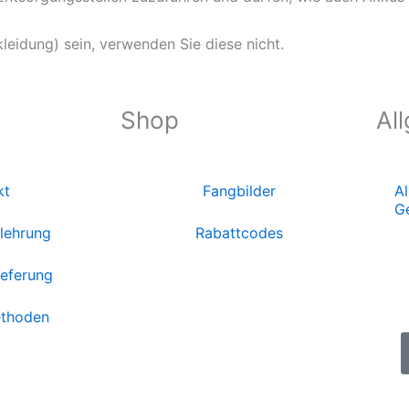
kleidung) sein, verwenden Sie diese nicht.
Shop
Al
kt
Fangbilder
A
G
lehrung
Rabattcodes
ieferung
thoden