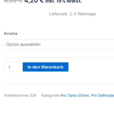
Ursprünglicher
Aktueller
4,99
€
4,20
€
inkl. 19% MwSt.
Preis
Preis
war:
ist:
Lieferzeit: 2-3 Werktage
4,99 €
4,20 €.
Pro
Aroma
Tanta
55mm
Lila/Gold
Glow
Menge
In den Warenkorb
Artikelnummer
324
Kategorien
Pro Tanta 55mm
,
Pro Selfmade