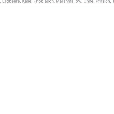
Erdbeere, Käse, Knoblauch, Marshmallow, Ohne, Pfirsich, Tu