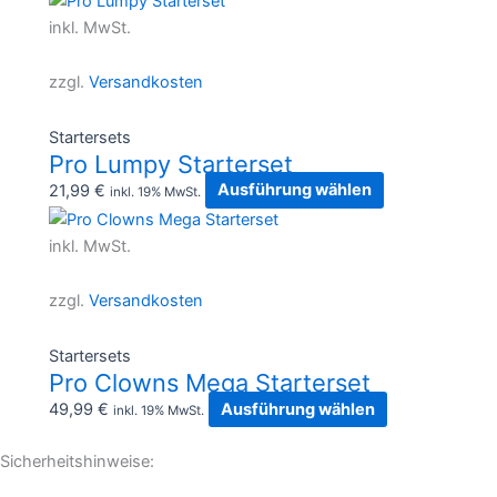
auf
Produkt
inkl. MwSt.
der
weist
Produktseite
mehrere
zzgl.
Versandkosten
gewählt
Varianten
werden
auf.
Startersets
Die
Pro Lumpy Starterset
Optionen
21,99
€
Ausführung wählen
inkl. 19% MwSt.
können
Dieses
auf
Produkt
inkl. MwSt.
der
weist
Produktseite
mehrere
zzgl.
Versandkosten
gewählt
Varianten
werden
auf.
Startersets
Die
Pro Clowns Mega Starterset
Optionen
49,99
€
Ausführung wählen
inkl. 19% MwSt.
können
auf
Sicherheitshinweise:
der