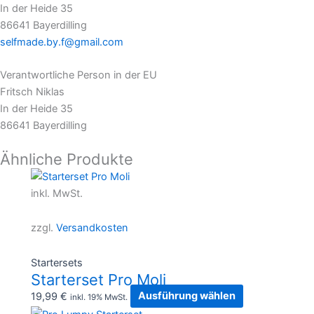
In der Heide 35
86641 Bayerdilling
selfmade.by.f@gmail.com
Verantwortliche Person in der EU
Fritsch Niklas
In der Heide 35
86641 Bayerdilling
Ähnliche Produkte
Dieses
Produkt
inkl. MwSt.
weist
mehrere
zzgl.
Versandkosten
Varianten
auf.
Startersets
Die
Starterset Pro Moli
Optionen
19,99
€
Ausführung wählen
inkl. 19% MwSt.
können
Dieses