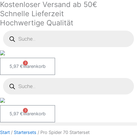
Kostenloser Versand ab 50€
Zum
Pro
Inhalt
Spider
Schnelle Lieferzeit
springen
70
Hochwertige Qualität
Starterset
Products
Menge
search
3
5,97
€
Warenkorb
Products
search
3
5,97
€
Warenkorb
Start
/
Startersets
/ Pro Spider 70 Starterset