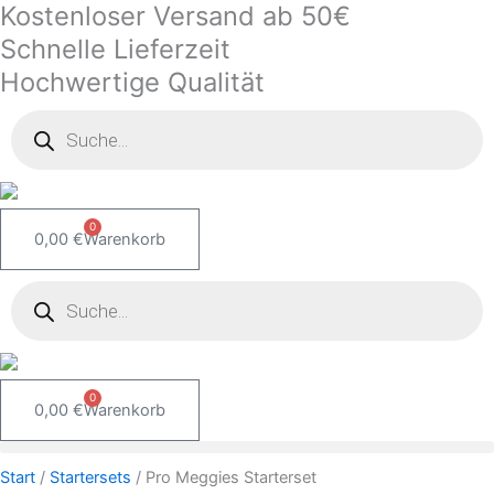
Kostenloser Versand ab 50€
Zum
Pro
Inhalt
Meggies
Schnelle Lieferzeit
springen
Starterset
Hochwertige Qualität
Menge
Products
search
0
0,00
€
Warenkorb
Products
search
0
0,00
€
Warenkorb
Start
/
Startersets
/ Pro Meggies Starterset