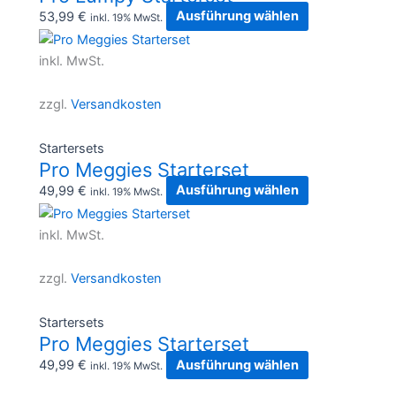
Optionen
53,99
€
Ausführung wählen
inkl. 19% MwSt.
können
Dieses
auf
Produkt
inkl. MwSt.
der
weist
Produktseite
mehrere
zzgl.
Versandkosten
gewählt
Varianten
werden
auf.
Startersets
Die
Pro Meggies Starterset
Optionen
49,99
€
Ausführung wählen
inkl. 19% MwSt.
können
Dieses
auf
Produkt
inkl. MwSt.
der
weist
Produktseite
mehrere
zzgl.
Versandkosten
gewählt
Varianten
werden
auf.
Startersets
Die
Pro Meggies Starterset
Optionen
49,99
€
Ausführung wählen
inkl. 19% MwSt.
können