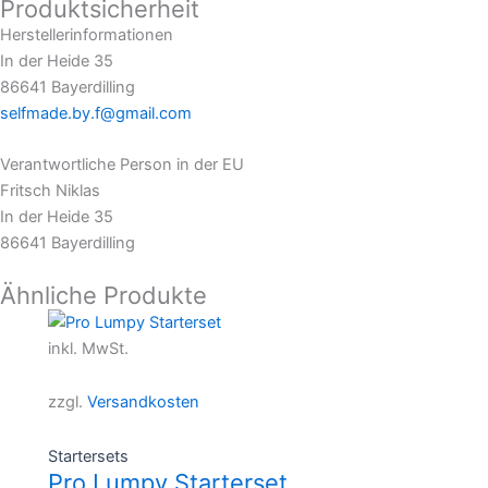
Produktsicherheit
Herstellerinformationen
In der Heide 35
86641 Bayerdilling
selfmade.by.f@gmail.com
Verantwortliche Person in der EU
Fritsch Niklas
In der Heide 35
86641 Bayerdilling
Ähnliche Produkte
Dieses
Produkt
inkl. MwSt.
weist
mehrere
zzgl.
Versandkosten
Varianten
auf.
Startersets
Die
Pro Lumpy Starterset