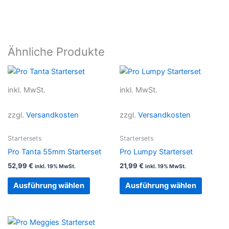
Ähnliche Produkte
Dieses
Dieses
Produkt
Produkt
inkl. MwSt.
inkl. MwSt.
weist
weist
mehrere
mehrer
zzgl.
Versandkosten
zzgl.
Versandkosten
Varianten
Variant
auf.
auf.
Startersets
Startersets
Die
Die
Pro Tanta 55mm Starterset
Pro Lumpy Starterset
Optionen
Option
52,99
€
21,99
€
inkl. 19% MwSt.
inkl. 19% MwSt.
können
können
auf
auf
Ausführung wählen
Ausführung wählen
der
der
Produktseite
Produkt
gewählt
gewählt
Dieses