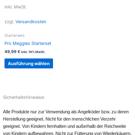
werden
werden
Produkt
inkl. MwSt.
weist
mehrere
zzgl.
Versandkosten
Varianten
auf.
Startersets
Die
Pro Meggies Starterset
Optionen
49,99
€
inkl. 19% MwSt.
können
auf
Ausführung wählen
der
Produktseite
gewählt
werden
Sicherheitshinweise:
Alle Produkte nur zur Verwendung als Angelköder bzw. zu deren
Herstellung geeignet. Nicht für den menschlichen Verzehr
geeignet. Von Kindern fernhalten und außerhalb der Reichweite
von Kindern aufbewahren. Nicht zur Fütterung von Wiederkäuern,