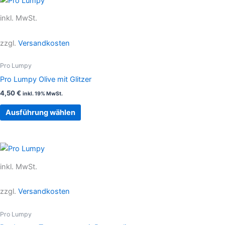
werden
Produkt
inkl. MwSt.
weist
mehrere
zzgl.
Versandkosten
Varianten
auf.
Pro Lumpy
Die
Pro Lumpy Olive mit Glitzer
Optionen
4,50
€
inkl. 19% MwSt.
können
auf
Ausführung wählen
der
Produktseite
gewählt
Dieses
werden
Produkt
inkl. MwSt.
weist
mehrere
zzgl.
Versandkosten
Varianten
auf.
Pro Lumpy
Die