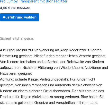
Pro Lumpy Transparent mit Bronzeglitzer
Optionen
4,50
€
inkl. 19% MwSt.
können
auf
Ausführung wählen
der
Produktseite
gewählt
Sicherheitshinweise:
werden
Alle Produkte nur zur Verwendung als Angelköder bzw. zu deren
Herstellung geeignet. Nicht für den menschlichen Verzehr geeignet.
Von Kindern fernhalten und außerhalb der Reichweite von Kindern
aufbewahren. Nicht zur Fütterung von Wiederkäuern, Nutztieren und
Haustieren geeignet.
Achtung: scharfe Klinge, Verletzungsgefahr. Für Kinder nicht
geeignet, von ihnen fernhalten und außerhalb der Reichweite von
Kindern an einem sicheren Ort aufbewahren. Der Missbrauch des
Produkts für illegale Aktivitäten ist streng verboten. Bitte halten Sie
sich an die geltenden Gesetze und Vorschriften in Ihrem Land.