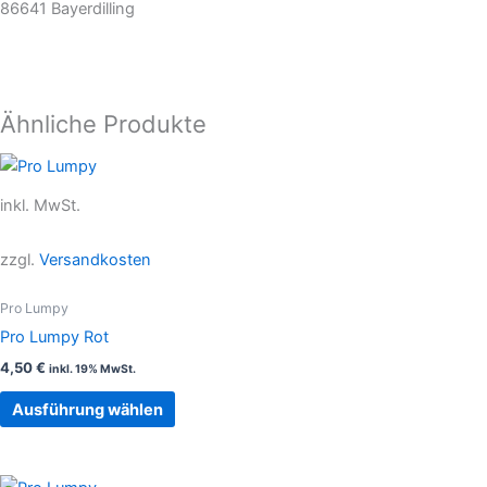
86641 Bayerdilling
Ähnliche Produkte
Dieses
Produkt
inkl. MwSt.
weist
mehrere
zzgl.
Versandkosten
Varianten
auf.
Pro Lumpy
Die
Pro Lumpy Rot
Optionen
4,50
€
inkl. 19% MwSt.
können
auf
Ausführung wählen
der
Produktseite
gewählt
Dieses