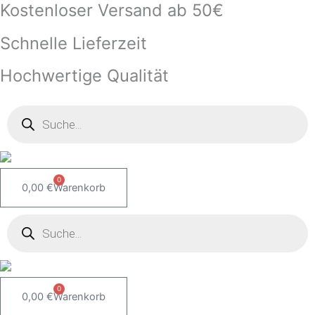
Kostenloser Versand ab 50€
Zum
Inhalt
Schnelle Lieferzeit
springen
Hochwertige Qualität
Products
search
0
0,00
€
Warenkorb
Products
search
0
0,00
€
Warenkorb