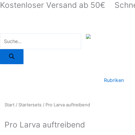
Kostenloser Versand ab 50€
Schne
Zum
Inhalt
springen
Products
search
Rubriken
Start
/
Startersets
/ Pro Larva auftreibend
Pro Larva auftreibend