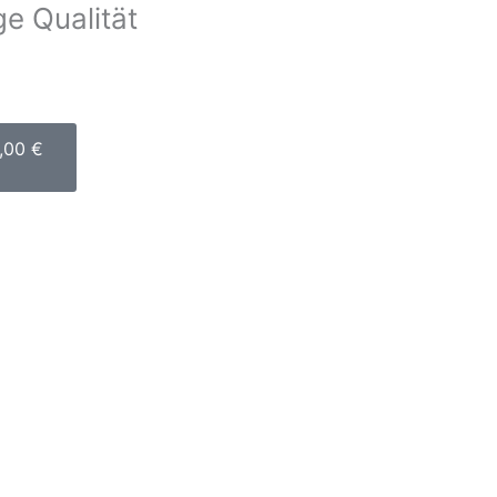
e Qualität
arenkorb
,00
€