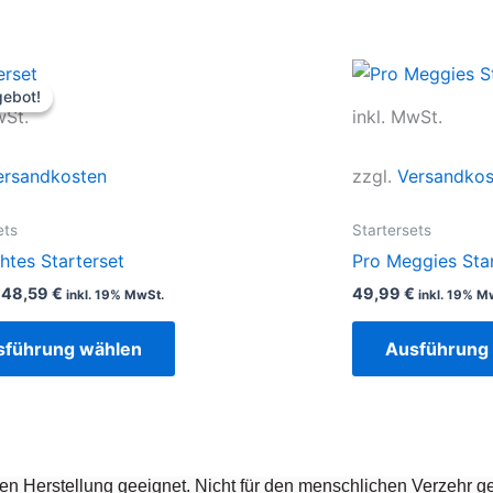
Ursprünglicher
Aktueller
Dieses
Preis
Preis
ebot!
ebot!
Produkt
war:
ist:
wSt.
inkl. MwSt.
53,99 €
48,59 €.
weist
mehrere
ersandkosten
zzgl.
Versandkos
Varianten
auf.
ets
Startersets
Die
tes Starterset
Pro Meggies Sta
Optionen
48,59
€
49,99
€
inkl. 19% MwSt.
inkl. 19% M
können
auf
sführung wählen
Ausführung
der
Produktseite
gewählt
werden
en Herstellung geeignet. Nicht für den menschlichen Verzehr ge