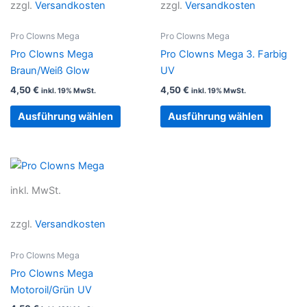
zzgl.
Versandkosten
zzgl.
Versandkosten
Varianten
Variant
auf.
auf.
Pro Clowns Mega
Pro Clowns Mega
Die
Die
Pro Clowns Mega
Pro Clowns Mega 3. Farbig
Optionen
Option
Braun/Weiß Glow
UV
können
können
4,50
€
4,50
€
inkl. 19% MwSt.
inkl. 19% MwSt.
auf
auf
der
der
Ausführung wählen
Ausführung wählen
Produktseite
Produkt
gewählt
gewählt
werden
werden
Dieses
Produkt
inkl. MwSt.
weist
mehrere
zzgl.
Versandkosten
Varianten
auf.
Pro Clowns Mega
Die
Pro Clowns Mega
Optionen
Motoroil/Grün UV
können