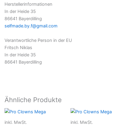
Herstellerinformationen
In der Heide 35
86641 Bayerdilling
selfmade.by.f@gmail.com
Verantwortliche Person in der EU
Fritsch Niklas
In der Heide 35
86641 Bayerdilling
Ähnliche Produkte
Dieses
Dieses
Produkt
Produkt
inkl. MwSt.
inkl. MwSt.
weist
weist
mehrere
mehrer