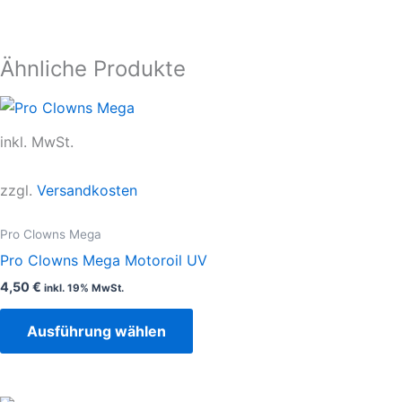
Ähnliche Produkte
Dieses
Produkt
inkl. MwSt.
weist
mehrere
zzgl.
Versandkosten
Varianten
auf.
Pro Clowns Mega
Die
Pro Clowns Mega Motoroil UV
Optionen
4,50
€
inkl. 19% MwSt.
können
auf
Ausführung wählen
der
Produktseite
gewählt