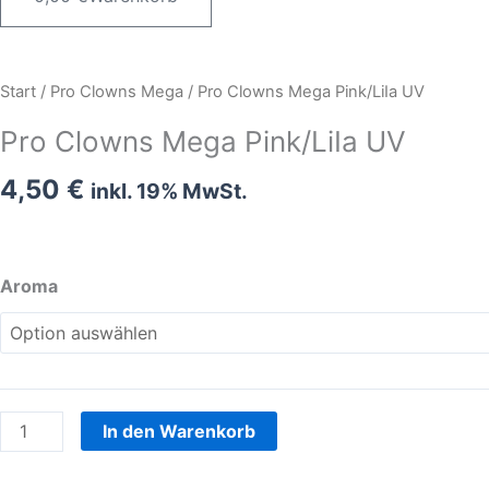
Pro
Start
/
Pro Clowns Mega
/ Pro Clowns Mega Pink/LiIa UV
Clowns
Pro Clowns Mega Pink/LiIa UV
Mega
Pink/LiIa
4,50
€
inkl. 19% MwSt.
UV
Menge
Aroma
In den Warenkorb