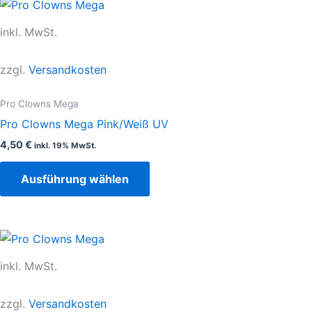
Dieses
werden
Produkt
inkl. MwSt.
weist
mehrere
zzgl.
Versandkosten
Varianten
auf.
Pro Clowns Mega
Die
Pro Clowns Mega Pink/Weiß UV
Optionen
4,50
€
inkl. 19% MwSt.
können
auf
Ausführung wählen
der
Produktseite
gewählt
Dieses
werden
Produkt
inkl. MwSt.
weist
mehrere
zzgl.
Versandkosten
Varianten