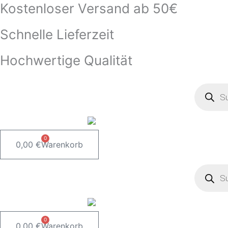
Kostenloser Versand ab 50€
Zum
Inhalt
Schnelle Lieferzeit
springen
Hochwertige Qualität
Product
search
0
0,00
€
Warenkorb
Product
search
0
0,00
€
Warenkorb