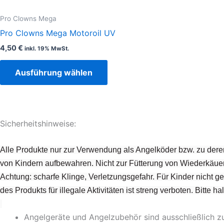
auf.
Pro Clowns Mega
Die
Pro Clowns Mega Motoroil UV
Optionen
4,50
€
inkl. 19% MwSt.
können
auf
Ausführung wählen
der
Produktseite
gewählt
werden
Sicherheitshinweise:
Alle Produkte nur zur Verwendung als Angelköder bzw. zu dere
von Kindern aufbewahren. Nicht zur Fütterung von Wiederkäuer
Achtung: scharfe Klinge, Verletzungsgefahr. Für Kinder nicht 
des Produkts für illegale Aktivitäten ist streng verboten. Bitte 
Angelgeräte und Angelzubehör sind ausschließlich 