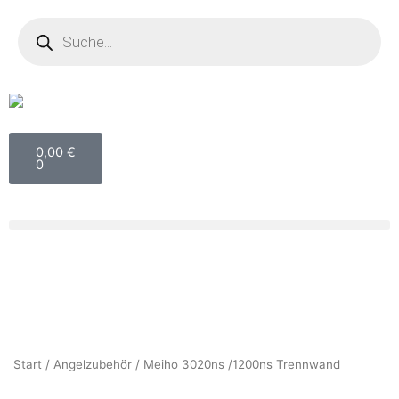
Zum
Products
search
Inhalt
springen
Warenkorb
0,00
€
0
Start
/
Angelzubehör
/ Meiho 3020ns /1200ns Trennwand