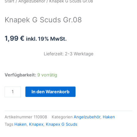
Start
/
Angelzubehör
/ Knapek G Scuds Gr.08
Knapek G Scuds Gr.08
1,99
€
inkl. 19% MwSt.
Lieferzeit: 2-3 Werktage
Knapek
Verfügbarkeit:
9 vorrätig
G
Scuds
In den Warenkorb
Gr.08
Menge
Artikelnummer
110908
Kategorien
Angelzubehör
,
Haken
Tags
Haken
,
Knapex
,
Knapex G Scuds