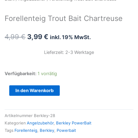
Forellenteig Trout Bait Chartreuse
Ursprünglicher
Aktueller
4,99
€
3,99
€
inkl. 19% MwSt.
Preis
Preis
war:
ist:
Lieferzeit: 2-3 Werktage
4,99 €
3,99 €.
Forellenteig
Verfügbarkeit:
1 vorrätig
Trout
Bait
In den Warenkorb
Chartreuse
Menge
Artikelnummer
Berkley-28
Kategorien
Angelzubehör
,
Berkley PowerBait
Tags
Forellenteig
,
Berkley
,
Powerbait