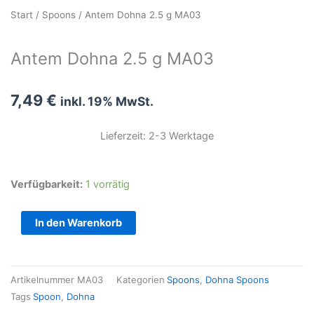
Start
/
Spoons
/ Antem Dohna 2.5 g MA03
Antem Dohna 2.5 g MA03
7,49
€
inkl. 19% MwSt.
Lieferzeit: 2-3 Werktage
Antem
Verfügbarkeit:
1 vorrätig
Dohna
2.5
In den Warenkorb
g
MA03
Menge
Artikelnummer
MA03
Kategorien
Spoons
,
Dohna Spoons
Tags
Spoon
,
Dohna