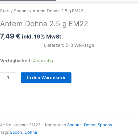
Antem
Start
/
Spoons
/ Antem Dohna 2.5 g EM22
Dohna
Antem Dohna 2.5 g EM22
2.5
g
7,49
€
inkl. 19% MwSt.
EM22
Lieferzeit: 2-3 Werktage
Menge
Verfügbarkeit:
4 vorrätig
In den Warenkorb
Artikelnummer
EM22
Kategorien
Spoons
,
Dohna Spoons
Tags
Spoon
,
Dohna