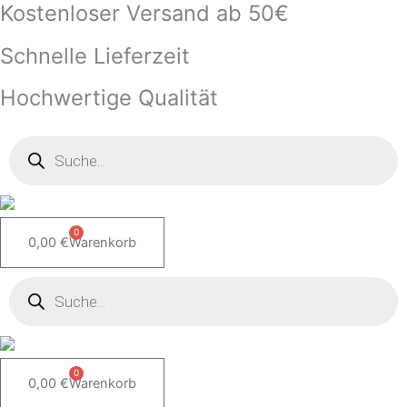
Kostenloser Versand ab 50€
Zum
Inhalt
Schnelle Lieferzeit
springen
Hochwertige Qualität
Products
search
0
0,00
€
Warenkorb
Products
search
0
0,00
€
Warenkorb