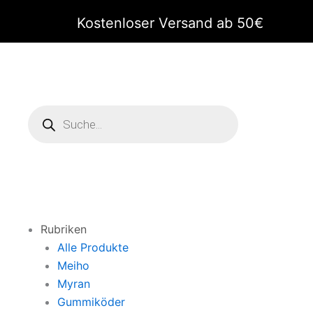
Zum
Kostenloser Versand ab 50€
Inhalt
springen
Products
search
Rubriken
Alle Produkte
Meiho
Myran
Gummiköder