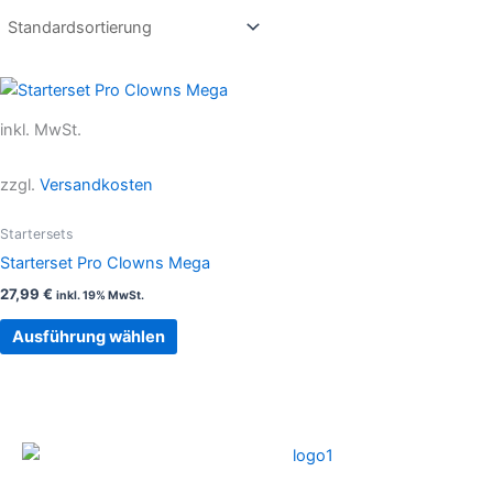
Dieses
Produkt
inkl. MwSt.
weist
mehrere
zzgl.
Versandkosten
Varianten
auf.
Startersets
Die
Starterset Pro Clowns Mega
Optionen
27,99
€
inkl. 19% MwSt.
können
auf
Ausführung wählen
der
Produktseite
gewählt
werden