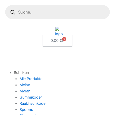
Zum
Products
search
Inhalt
springen
0
Warenkorb
0,00
€
Rubriken
Alle Produkte
Meiho
Myran
Gummiköder
Raubfischköder
Spoons