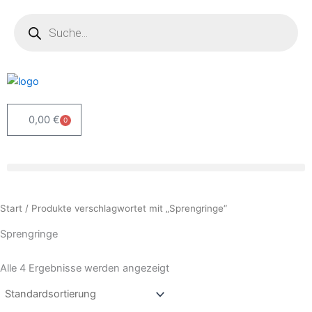
Zum
Products
search
Inhalt
springen
0,00
€
0
Warenkorb
Start
/ Produkte verschlagwortet mit „Sprengringe“
Sprengringe
Alle 4 Ergebnisse werden angezeigt