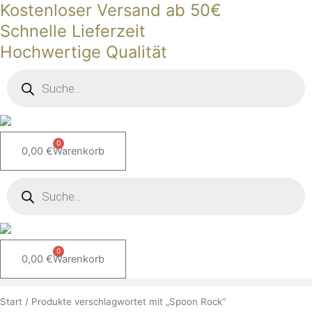
Kostenloser Versand ab 50€
Zum
Inhalt
Schnelle Lieferzeit
springen
Hochwertige Qualität
Products
search
0
0,00
€
Warenkorb
Products
search
0
0,00
€
Warenkorb
Start
/ Produkte verschlagwortet mit „Spoon Rock“