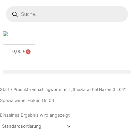
Zum
Products
search
Inhalt
springen
0,00
€
0
Warenkorb
Start
/ Produkte verschlagwortet mit „Spezialwirbel Haken Gr. 04“
Spezialwirbel Haken Gr. 04
Einzelnes Ergebnis wird angezeigt