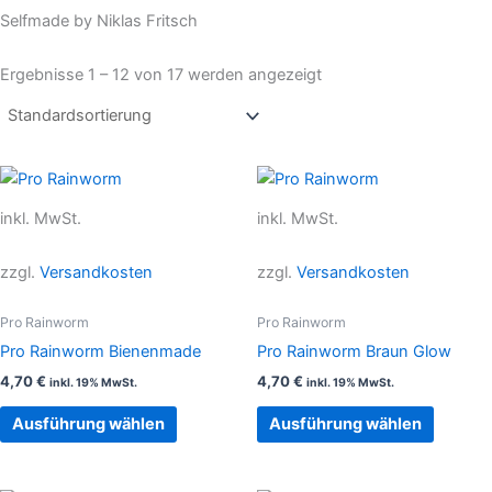
Selfmade by Niklas Fritsch
Ergebnisse 1 – 12 von 17 werden angezeigt
Dieses
Dieses
Produkt
Produkt
inkl. MwSt.
inkl. MwSt.
weist
weist
mehrere
mehrer
zzgl.
Versandkosten
zzgl.
Versandkosten
Varianten
Variant
auf.
auf.
Pro Rainworm
Pro Rainworm
Die
Die
Pro Rainworm Bienenmade
Pro Rainworm Braun Glow
Optionen
Option
4,70
€
4,70
€
inkl. 19% MwSt.
inkl. 19% MwSt.
können
können
auf
auf
Ausführung wählen
Ausführung wählen
der
der
Produktseite
Produkt