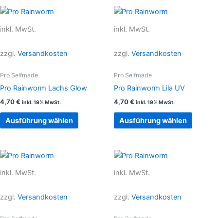
gewählt
gewählt
Dieses
Dieses
werden
werden
Produkt
Produkt
inkl. MwSt.
inkl. MwSt.
weist
weist
mehrere
mehrer
zzgl.
Versandkosten
zzgl.
Versandkosten
Varianten
Variant
auf.
auf.
Pro Selfmade
Pro Selfmade
Die
Die
Pro Rainworm Lachs Glow
Pro Rainworm Lila UV
Optionen
Option
4,70
€
4,70
€
inkl. 19% MwSt.
inkl. 19% MwSt.
können
können
auf
auf
Ausführung wählen
Ausführung wählen
der
der
Produktseite
Produkt
gewählt
gewählt
Dieses
Dieses
werden
werden
Produkt
Produkt
inkl. MwSt.
inkl. MwSt.
weist
weist
mehrere
mehrer
zzgl.
Versandkosten
zzgl.
Versandkosten
Varianten
Variant
auf.
auf.