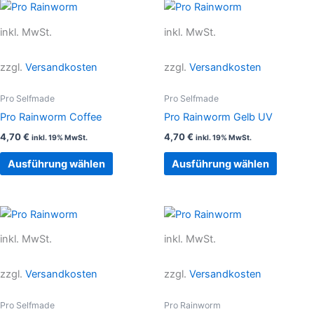
gewählt
gewählt
Dieses
Dieses
werden
werden
Produkt
Produkt
inkl. MwSt.
inkl. MwSt.
weist
weist
mehrere
mehrer
zzgl.
Versandkosten
zzgl.
Versandkosten
Varianten
Variant
auf.
auf.
Pro Selfmade
Pro Selfmade
Die
Die
Pro Rainworm Coffee
Pro Rainworm Gelb UV
Optionen
Option
4,70
€
4,70
€
inkl. 19% MwSt.
inkl. 19% MwSt.
können
können
auf
auf
Ausführung wählen
Ausführung wählen
der
der
Produktseite
Produkt
gewählt
gewählt
Dieses
Dieses
werden
werden
Produkt
Produkt
inkl. MwSt.
inkl. MwSt.
weist
weist
mehrere
mehrer
zzgl.
Versandkosten
zzgl.
Versandkosten
Varianten
Variant
auf.
auf.
Pro Selfmade
Pro Rainworm