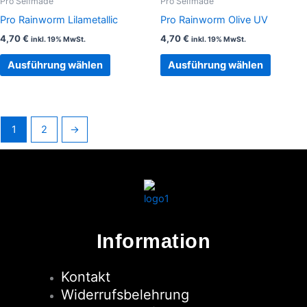
Pro Selfmade
Pro Selfmade
Die
Die
Pro Rainworm Lilametallic
Pro Rainworm Olive UV
Optionen
Option
4,70
€
4,70
€
inkl. 19% MwSt.
inkl. 19% MwSt.
können
können
auf
auf
Ausführung wählen
Ausführung wählen
der
der
Produktseite
Produkt
gewählt
gewählt
werden
werden
1
2
→
Information
Kontakt
Widerrufsbelehrung