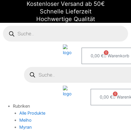
Kostenloser Versand ab 50€
Zum
Inhalt
Schnelle Lieferzeit
springen
Hochwertige Qualität
Products
search
0
0,00
€
Warenkorb
Products
search
0
0,00
€
Waren
Rubriken
Alle Produkte
Meiho
Myran