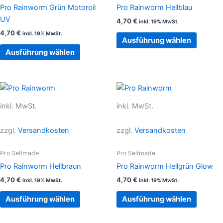
Die
Die
Pro Rainworm Grün Motoroil
Pro Rainworm Hellblau
Optionen
Option
UV
4,70
€
inkl. 19% MwSt.
können
können
4,70
€
inkl. 19% MwSt.
auf
auf
Ausführung wählen
der
der
Ausführung wählen
Produktseite
Produkt
gewählt
gewählt
werden
werden
Dieses
Dieses
Produkt
Produkt
inkl. MwSt.
inkl. MwSt.
weist
weist
mehrere
mehrer
zzgl.
Versandkosten
zzgl.
Versandkosten
Varianten
Variant
auf.
auf.
Pro Selfmade
Pro Selfmade
Die
Die
Pro Rainworm Hellbraun
Pro Rainworm Hellgrün Glow
Optionen
Option
4,70
€
4,70
€
inkl. 19% MwSt.
inkl. 19% MwSt.
können
können
auf
auf
Ausführung wählen
Ausführung wählen
der
der
Produktseite
Produkt